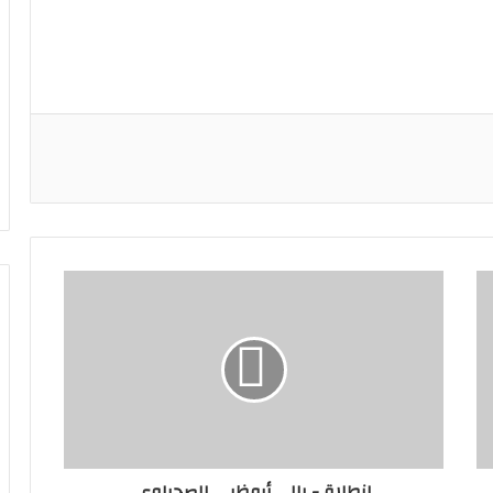
انطلاق- رالي أبوظبي الصحراوي