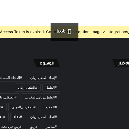
تابعنا
Access Token is expired, Go to the Theme options page > Integrations, t
اخبار
الوسوم
#إنقاذ_الطفل_ريان
#الدعاء_المست
#الطفل
#الطفل_ريان
#الطفل_ريان_المغربي
#الطفل_ريا
#المغرب
#المغرب_العربي
#ان
#انقاذ_الطفل_ريان
#دعاء
#دعو
#مباشر
حريق
حريق دبي تحت 