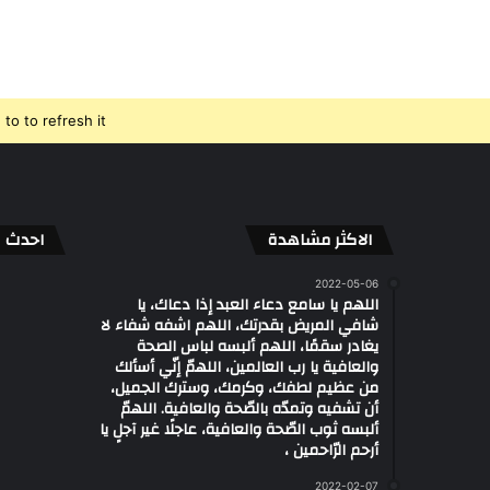
o to refresh it.
الاكثر مشاهدة
احدث ال
2022-05-06
اللهم يا سامع دعاء العبد إذا دعاك، يا
شافي المريض بقدرتك، اللهم اشفه شفاء لا
يغادر سقمًا، اللهم ألبسه لباس الصحة
والعافية يا رب العالمين، اللهمّ إنّي أسألك
من عظيم لطفك، وكرمك، وسترك الجميل،
أن تشفيه وتمدّه بالصّحة والعافية. اللهمّ
ألبسه ثوب الصّحة والعافية، عاجلًا غير آجلٍ يا
أرحم الرّاحمين ،
2022-02-07