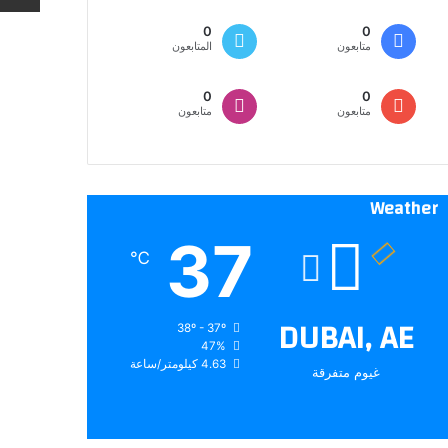
0
0
متابعون
المتابعون
0
0
متابعون
متابعون
Weather
37
℃
DUBAI, AE
38º - 37º
47%
4.63 كيلومتر/ساعة
غيوم متفرقة