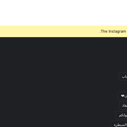
The Instagram 
جاب
ن💔
قاذ
اتكم
السيطرة