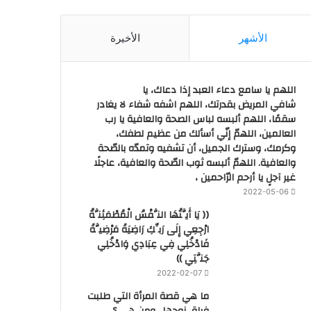
الأشهر
الأخيرة
اللهم يا سامع دعاء العبد إذا دعاك، يا
شافي المريض بقدرتك، اللهم اشفه شفاء لا يغادر
سقمًا، اللهم ألبسه لباس الصحة والعافية يا رب
العالمين، اللهمّ إنّي أسألك من عظيم لطفك،
وكرمك، وسترك الجميل، أن تشفيه وتمدّه بالصّحة
والعافية. اللهمّ ألبسه ثوب الصّحة والعافية، عاجلًا
غير آجلٍ يا أرحم الرّاحمين ،
2022-05-06
(( يَا أَيَّتُهَا النَّفْسُ الْمُطْمَئِنَّةُ
ارْجِعِي إِلَى رَبِّكِ رَاضِيَةً مَرْضِيَّةً
فَادْخُلِي فِي عِبَادِي وَادْخُلِي
جَنَّتِي ))
2022-02-07
ما هي قصة المرأة التي طلبت
فراق زوجها.. ومن هي ؟