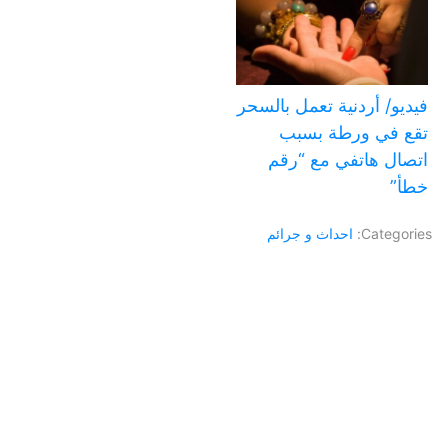
فيديو/ أردنية تعمل بالسحر
تقع في ورطة بسبب
اتصال هاتفي مع “رقم
خطأ”
Categories:
احداث و جرائم