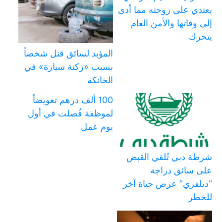
يعتدي على زوجته مما أدى
إلى وفاتها والأمن العام
يتحرك
المؤبد لسائق قتل شخصاً
بسبب «ركنة سيارة» في
الخانكة
100 ألف درهم تعويضاً
لموظفة فُصلت في أول
يوم عمل
شرطة دبي تُلقي القبض
على سائق دراجة
“ديلفري” عرض حياة آخر
للخطر