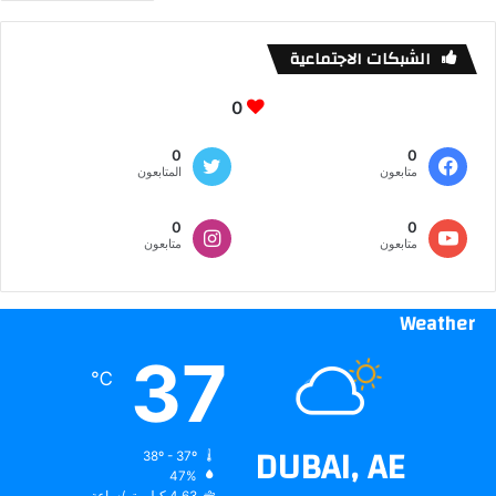
الشبكات الاجتماعية
0
0
0
متابعون
المتابعون
0
0
متابعون
متابعون
Weather
37
℃
DUBAI, AE
38º - 37º
47%
4.63 كيلومتر/ساعة