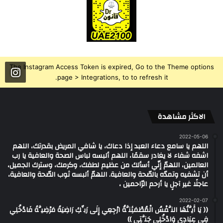
The Instagram Access Token is expired, Go to the Theme options
page > Integrations, to to refresh it.
الاكثر مشاهدة
2022-05-06
اللهم يا سامع دعاء العبد إذا دعاك، يا شافي المريض بقدرتك، اللهم
اشفه شفاء لا يغادر سقمًا، اللهم ألبسه لباس الصحة والعافية يا رب
العالمين، اللهمّ إنّي أسألك من عظيم لطفك، وكرمك، وسترك الجميل،
أن تشفيه وتمدّه بالصّحة والعافية. اللهمّ ألبسه ثوب الصّحة والعافية،
عاجلًا غير آجلٍ يا أرحم الرّاحمين ،
2022-02-07
(( يَا أَيَّتُهَا النَّفْسُ الْمُطْمَئِنَّةُ ارْجِعِي إِلَى رَبِّكِ رَاضِيَةً مَرْضِيَّةً فَادْخُلِي
فِي عِبَادِي وَادْخُلِي جَنَّتِي ))