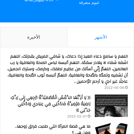
غيوم متفرقة
الأشهر
الأخيرة
اللهم يا سامع دعاء العبد إذا دعاك، يا شافي المريض بقدرتك، اللهم
اشفه شفاء لا يغادر سقمًا، اللهم ألبسه لباس الصحة والعافية يا رب
العالمين، اللهمّ إنّي أسألك من عظيم لطفك، وكرمك، وسترك الجميل،
أن تشفيه وتمدّه بالصّحة والعافية. اللهمّ ألبسه ثوب الصّحة والعافية،
عاجلًا غير آجلٍ يا أرحم الرّاحمين ،
2022-05-06
(( يَا أَيَّتُهَا النَّفْسُ الْمُطْمَئِنَّةُ ارْجِعِي إِلَى رَبِّكِ
رَاضِيَةً مَرْضِيَّةً فَادْخُلِي فِي عِبَادِي وَادْخُلِي
جَنَّتِي ))
2022-02-07
ما هي قصة المرأة التي طلبت فراق زوجها..
ومن هي ؟