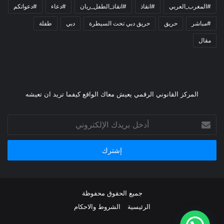
#المغرب_العربي
#انقاذ
#انقاذ_الطفل_ريان
#دعاء
#دعواتكم
#مباشر
حريق
حريق دبي تحت السيطرة
دبي
طفلة
مقال
المركز القانوني الرقمي يعيش معاك الواقع كيفما تريد ان تعيشه
أدخل
بريدك
الإلكتروني
جميع الحقوق محفوظة
الرئيسية
الشروط والاحكام