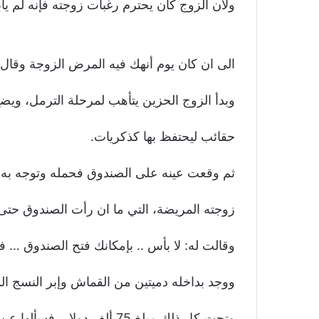
ولأن الزوج كان يحترم رغبات زوجته فإنه لم يأ
الى ان كان يوم أنهك فيه المرض الزوجة وقال 
وبدأ الزوج الحزين يتأهب لمرحلة الترمل، وي
حقائب ليحتفظ بها كذكريات.
ثم وقعت عينه على الصندوق فحمله وتوجه به 
زوجته المريضة، التي ما ان رأت الصندوق ح
وقالت له: لا بأس .. بإمكانك فتح الصندوق … 
ووجد بداخله دميتين من القماش وإبر النسج ال
وتحت كل ذلك مبلغ 75 ألف دولار، فسألها عن تلك الأشياء.