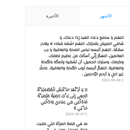
الأشهر
الأخيرة
اللهم يا سامع دعاء العبد إذا دعاك، يا
شافي المريض بقدرتك، اللهم اشفه شفاء لا يغادر
سقمًا، اللهم ألبسه لباس الصحة والعافية يا رب
العالمين، اللهمّ إنّي أسألك من عظيم لطفك،
وكرمك، وسترك الجميل، أن تشفيه وتمدّه بالصّحة
والعافية. اللهمّ ألبسه ثوب الصّحة والعافية، عاجلًا
غير آجلٍ يا أرحم الرّاحمين ،
2022-05-06
(( يَا أَيَّتُهَا النَّفْسُ الْمُطْمَئِنَّةُ
ارْجِعِي إِلَى رَبِّكِ رَاضِيَةً مَرْضِيَّةً
فَادْخُلِي فِي عِبَادِي وَادْخُلِي
جَنَّتِي ))
2022-02-07
ما هي قصة المرأة التي طلبت
فراق زوجها.. ومن هي ؟