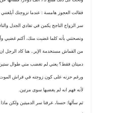
فقالت العجوز هامسة : عندما تزوجتك أبلغتني 
سر الزواج الناجح يكمن في تفادي الجدل والناقر
ونصحتني بأنه كلما غضبت منك، أكتم غضبي وأ
من القماش مستخدمة الإبر.. هنا كاد الرجل ا
دميتان فقط؟ يعني لم تغضب مني طوال ستين
ورغم حزنه على كون زوجته في فراش الموت 
لأنه فهم انه لم يغضبها سوى مرتين.
ثم سألها: حسنا، عرفنا سر الدميتين ولكن ماذا عن 75 ألف د