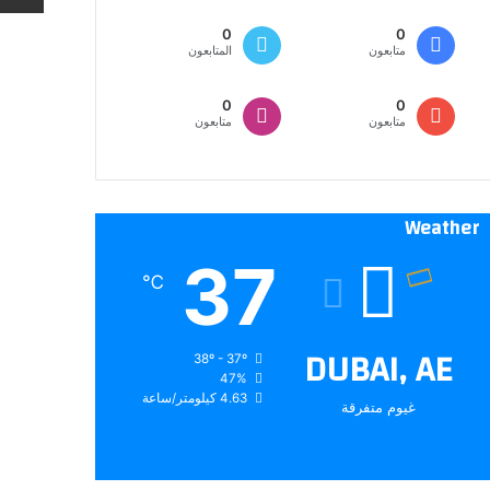
0
0
متابعون
المتابعون
0
0
متابعون
متابعون
Weather
37
℃
DUBAI, AE
38º - 37º
47%
4.63 كيلومتر/ساعة
غيوم متفرقة