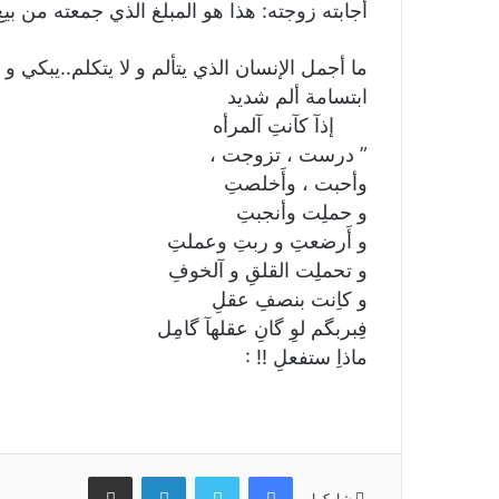
أجابته زوجته: هذا هو المبلغ الذي جمعته من ب
ما أجمل الإنسان الذي يتألم و لا يتكلم..يبكي
ابتسامة ألم شديد
‏ ‏ ‏ ‏ ‏ ‏ إذآ كآنتِ آلمرأه
” درست ، تزوجت ،
وأحبت ، وأَخلصتِ
و حملِت وأنجبتِ
و أَرضعتِ و ربتِ وعملتِ
و تحملِت القلقِ و آلخوفِ
و كاِنت بنصفِ عقلِ
فِبربگم لوِ گانِ عقلهآ گامِل
ماذاِ ستفعلِ !! :
فيسبوك
تويتر
لينكدإن
مشاركة عبر البريد
شاركها