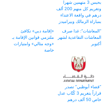
بحبس 3 متهمين شهرا
وتغريم كل منهم 200 ألف
درهم في واقعة الاعتداء
بمباراة الزمالك وبيراميدز
“المعاشات”: غدا صرف
«إقامة دبي» تكافئ
المعاشات التقاعدية لشهر
ملتزمي قوانين الإقامة بـ
أكتوبر
«وجه مثالي» وامتيازات
خاصة
‏”قضاء أبوظبي” تصدر
قراراً بتغريم 3 كُتّاب عدل
خاص 50 ألف درهم