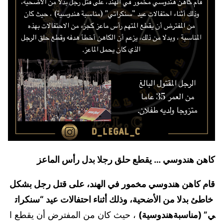
كاهن
هندوسي
…
يقطع
حلق
رجلا
بدل
رأس
الماعز
قام
كاهن
هندوسي
مخمور
في
الهند،
على
قتل
رجل
بشكل
خاطئ
بدلا
من
الأضحية،
وذلك
أثناء
احتفالات
عيد
“سنكرات
ي”
(مناسبة
هندوسية)
، حيث كان من المفترض أن يقطع ا