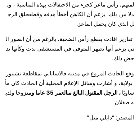
لمتهم، رأس ماعز كجزء من الاحتفالات بهذه المناسبة ، وب
دلا من ذلك، يزعم أن الكاهن أخطأ هدفه وقطعحلق الرج
ل الذي كان يحمل الماعز.
تقارير افادت بقطع رأس الضحية، بالرغم من أن الصور ال
تي يزعم أنها تظهر المتوفى في المستشفى بدت وكأنها تد
حض ذلك.
وقع الحادث المروع في مدينه فالاسابالي بمقاطعة تشيتور
بولاية، و أشارت وسائل الإعلام المحلية أن الحادث كان مأ
ساويًا
،
الرجل
المقتول
البالغ
من
العمر
35
عاما
و
متزوجا ولدي
ه طفلان.
المصدر: “دايلي ميل”