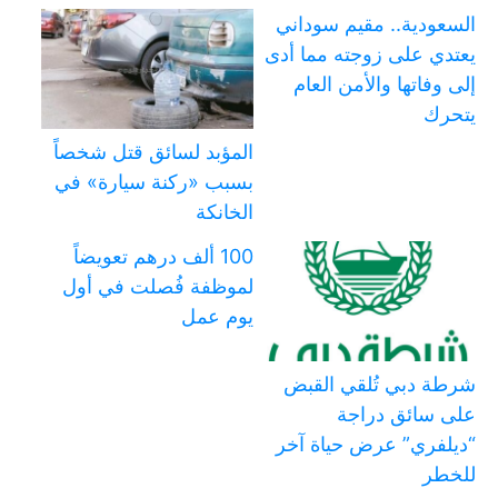
السعودية.. مقيم سوداني
يعتدي على زوجته مما أدى
إلى وفاتها والأمن العام
يتحرك
المؤبد لسائق قتل شخصاً
بسبب «ركنة سيارة» في
الخانكة
100 ألف درهم تعويضاً
لموظفة فُصلت في أول
يوم عمل
شرطة دبي تُلقي القبض
على سائق دراجة
“ديلفري” عرض حياة آخر
للخطر