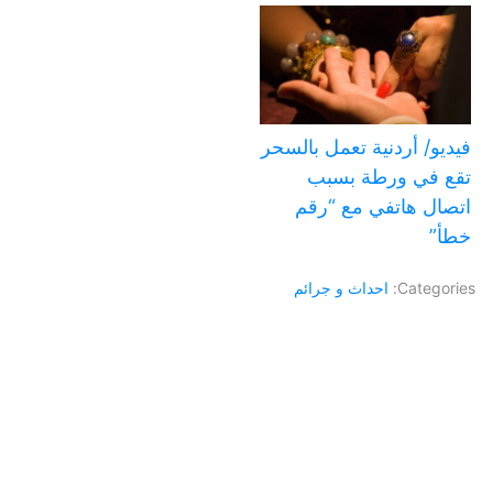
فيديو/ أردنية تعمل بالسحر
تقع في ورطة بسبب
اتصال هاتفي مع “رقم
خطأ”
Categories:
احداث و جرائم