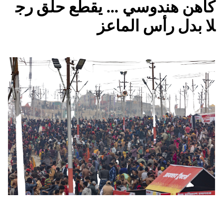
كاهن هندوسي … يقطع حلق رج
لا بدل رأس الماعز