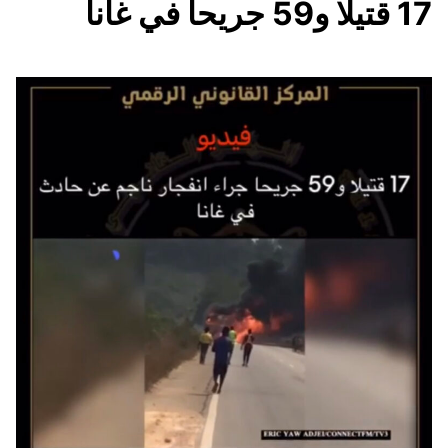
17 قتيلا و59 جريحا في غانا