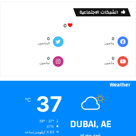
الشبكات الاجتماعية
0
0
0
متابعون
المتابعون
0
0
متابعون
متابعون
Weather
37
℃
DUBAI, AE
38º - 37º
47%
4.63 كيلومتر/ساعة
غيوم متفرقة