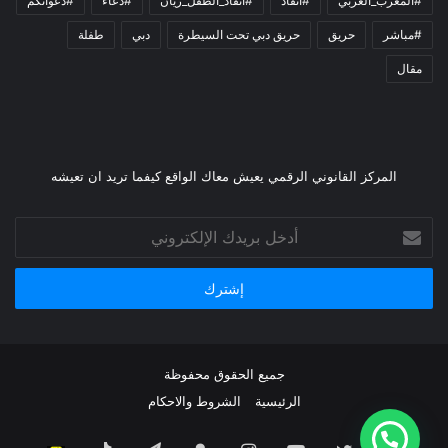
#المغرب_العربي
#انقاذ
#انقاذ_الطفل_ريان
#دعاء
#دعواتكم
#مباشر
حريق
حريق دبي تحت السيطرة
دبي
طفلة
مقال
المركز القانوني الرقمي يعيش معاك الواقع كيفما تريد ان تعيشه
أدخل
بريدك
الإلكتروني
جميع الحقوق محفوظة
الرئيسية
الشروط والاحكام