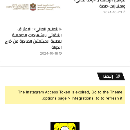
قوانين الإقامة بـ «وجه مثالي»
وامتيازات خاصة
2024-10-23
«التعليم العالي»: الاعتراف
التلقائي بالشهادات الجامعية
للطلبة المبتعثين الصادرة من خارج
الدولة
2024-10-18
إتبعنا
The Instagram Access Token is expired, Go to the Theme
options page > Integrations, to to refresh it.