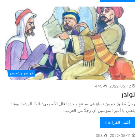
خواطر وشجون
445
2022-05-12
نوادر
رجلٌ يُطلقُ خمسَ نساءٍ في ساعةٍ واحدة! قال الأصمعي: قُلتُ للرشيدِ يومًا:
بلغني يا أمير المؤمنين أن رجلًا من العرب…
أكمل القراءة »
398
2022-05-11