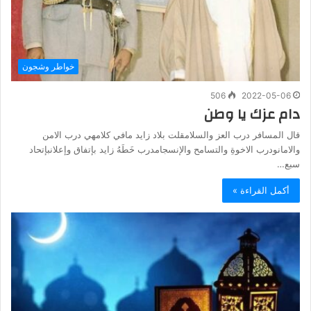
خواطر وشجون
506
2022-05-06
دام عزك يا وطن
قال المسافر درب العز والسلامقلت بلاد زايد مافي كلامهي درب الامن
والامانودرب الاخوةِ والتسامح والإنسجامدرب خَطَهُ زايد بإتفاق وإعلانبإتحاد
سبع…
أكمل القراءة »