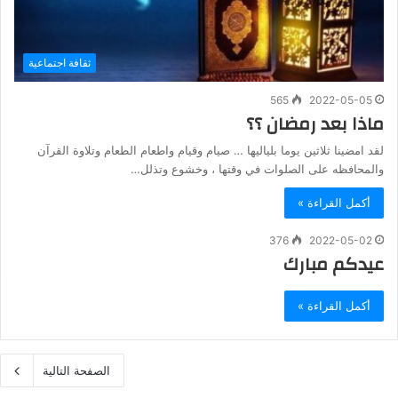
ثقافة اجتماعية
565
2022-05-05
ماذا بعد رمضان ؟؟
لقد امضينا ثلاثين يوما بلياليها … صيام وقيام واطعام الطعام وتلاوة القرآن
والمحافظه على الصلوات في وقتها ، وخشوع وتذلل…
أكمل القراءة »
376
2022-05-02
عيدكم مبارك
أكمل القراءة »
الصفحة التالية