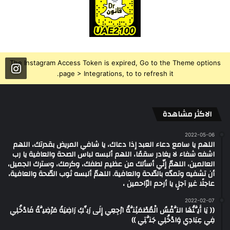
The Instagram Access Token is expired, Go to the Theme options
page > Integrations, to to refresh it.
الاكثر مشاهدة
2022-05-06
اللهم يا سامع دعاء العبد إذا دعاك، يا شافي المريض بقدرتك، اللهم
اشفه شفاء لا يغادر سقمًا، اللهم ألبسه لباس الصحة والعافية يا رب
العالمين، اللهمّ إنّي أسألك من عظيم لطفك، وكرمك، وسترك الجميل،
أن تشفيه وتمدّه بالصّحة والعافية. اللهمّ ألبسه ثوب الصّحة والعافية،
عاجلًا غير آجلٍ يا أرحم الرّاحمين ،
2022-02-07
(( يَا أَيَّتُهَا النَّفْسُ الْمُطْمَئِنَّةُ ارْجِعِي إِلَى رَبِّكِ رَاضِيَةً مَرْضِيَّةً فَادْخُلِي
فِي عِبَادِي وَادْخُلِي جَنَّتِي ))