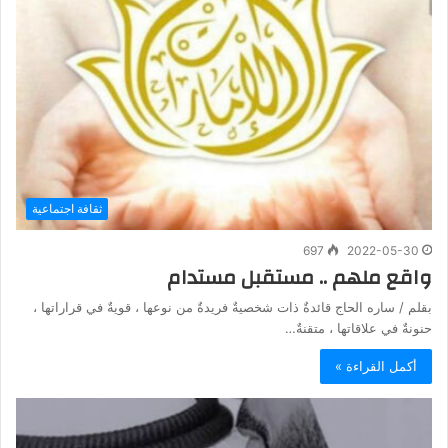
ثقافة اجتماعية
697
2022-05-30
واقع ملهم .. مستقبل مستدام
بقلم / ساره الحاج قائدةٌ ذات شخصيةٌ فريدةٌ من نوعها ، قويةٌ في قراراتها ،
حنونةٌ في علاقاتها ، متقنةٌ…
أكمل القراءة »