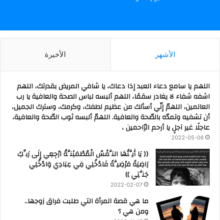
الأشهر
الأخيرة
اللهم يا سامع دعاء العبد إذا دعاك، يا شافي المريض بقدرتك، اللهم
اشفه شفاء لا يغادر سقمًا، اللهم ألبسه لباس الصحة والعافية يا رب
العالمين، اللهمّ إنّي أسألك من عظيم لطفك، وكرمك، وسترك الجميل،
أن تشفيه وتمدّه بالصّحة والعافية. اللهمّ ألبسه ثوب الصّحة والعافية،
عاجلًا غير آجلٍ يا أرحم الرّاحمين ،
2022-05-06
(( يَا أَيَّتُهَا النَّفْسُ الْمُطْمَئِنَّةُ ارْجِعِي إِلَى رَبِّكِ
رَاضِيَةً مَرْضِيَّةً فَادْخُلِي فِي عِبَادِي وَادْخُلِي
جَنَّتِي ))
2022-02-07
ما هي قصة المرأة التي طلبت فراق زوجها..
ومن هي ؟