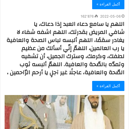
أكمل القراءة »
162٬876
2022-05-06
اللهم يا سامع دعاء العبد إذا دعاك، يا
شافي المريض بقدرتك، اللهم اشفه شفاء لا
يغادر سقمًا، اللهم ألبسه لباس الصحة والعافية
يا رب العالمين، اللهمّ إنّي أسألك من عظيم
لطفك، وكرمك، وسترك الجميل، أن تشفيه
وتمدّه بالصّحة والعافية. اللهمّ ألبسه ثوب
الصّحة والعافية، عاجلًا غير آجلٍ يا أرحم الرّاحمين ،
أكمل القراءة »