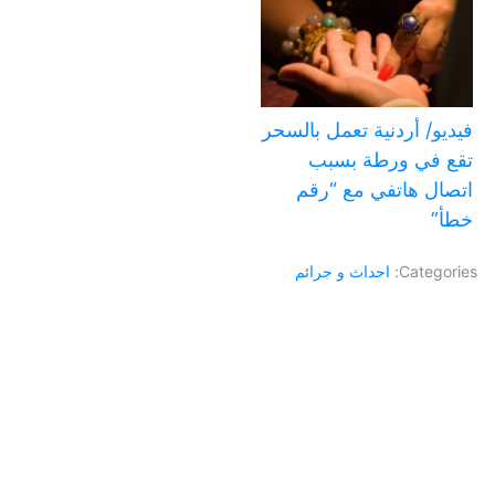
فيديو/ أردنية تعمل بالسحر
تقع في ورطة بسبب
اتصال هاتفي مع “رقم
خطأ”
Categories:
احداث و جرائم