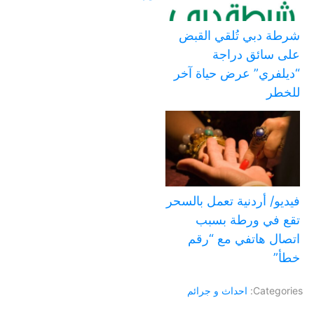
شرطة دبي تُلقي القبض
على سائق دراجة
“ديلفري” عرض حياة آخر
للخطر
فيديو/ أردنية تعمل بالسحر
تقع في ورطة بسبب
اتصال هاتفي مع “رقم
خطأ”
Categories:
احداث و جرائم