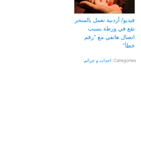
فيديو/ أردنية تعمل بالسحر
تقع في ورطة بسبب
اتصال هاتفي مع “رقم
خطأ”
Categories:
احداث و جرائم