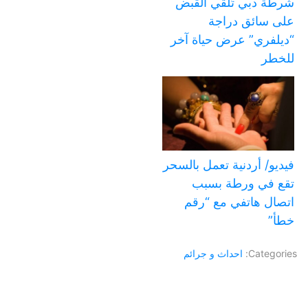
شرطة دبي تُلقي القبض
على سائق دراجة
“ديلفري” عرض حياة آخر
للخطر
فيديو/ أردنية تعمل بالسحر
تقع في ورطة بسبب
اتصال هاتفي مع “رقم
خطأ”
Categories:
احداث و جرائم