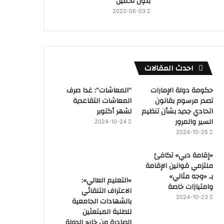
بدون تحميل
2022-06-03
احدث المقالات
حكومة دولة الإمارات
“المعاشات”: غدا صرف
تصدر مرسوم بقانون
المعاشات التقاعدية
اتحادي جديد بشأن تنظيم
لشهر أكتوبر
السير والمرور
2024-10-24
2024-10-25
«إقامة دبي» تكافئ
ملتزمي قوانين الإقامة
بـ «وجه مثالي»
«التعليم العالي»:
وامتيازات خاصة
الاعتراف التلقائي
2024-10-23
بالشهادات الجامعية
للطلبة المبتعثين
الصادرة من خارج الدولة