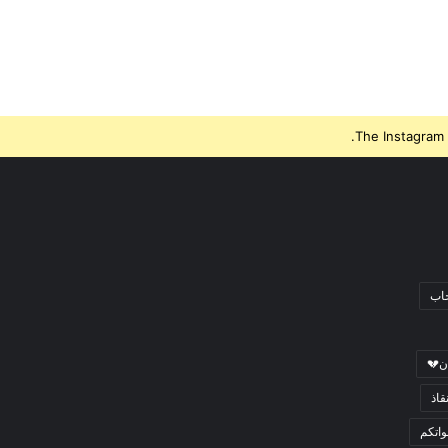
The Instagram 
جاب
ن💔
قاذ
اتكم