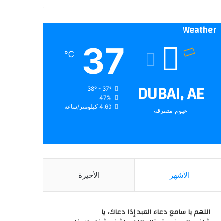
Weather
37
℃
DUBAI, AE
38º - 37º
47%
4.63 كيلومتر/ساعة
غيوم متفرقة
الأشهر
الأخيرة
اللهم يا سامع دعاء العبد إذا دعاك، يا