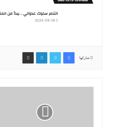
التنمر سلوك عدواني .. يبدأ من المن
2024-09-26
فيسبوك
تويتر
لينكدإن
مشاركة عبر البريد
شاركها