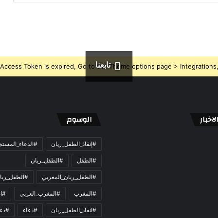
تابعنا
Access Token is expired, Go to the Theme options page > Integrations, t
اخبار
الوسوم
#إنقاذ_الطفل_ريان
#الدعاء_المست
#الطفل
#الطفل_ريان
#الطفل_ريان_المغربي
#الطفل_ريا
#المغرب
#المغرب_العربي
#ان
#انقاذ_الطفل_ريان
#دعاء
#دعو