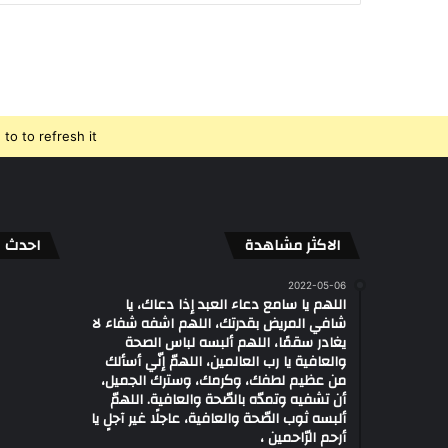
o to refresh it.
الاكثر مشاهدة
احدث ال
2022-05-06
اللهم يا سامع دعاء العبد إذا دعاك، يا
شافي المريض بقدرتك، اللهم اشفه شفاء لا
يغادر سقمًا، اللهم ألبسه لباس الصحة
والعافية يا رب العالمين، اللهمّ إنّي أسألك
من عظيم لطفك، وكرمك، وسترك الجميل،
أن تشفيه وتمدّه بالصّحة والعافية. اللهمّ
ألبسه ثوب الصّحة والعافية، عاجلًا غير آجلٍ يا
أرحم الرّاحمين ،