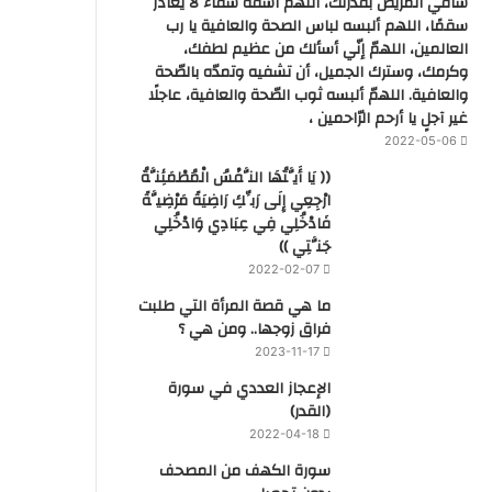
شافي المريض بقدرتك، اللهم اشفه شفاء لا يغادر
سقمًا، اللهم ألبسه لباس الصحة والعافية يا رب
العالمين، اللهمّ إنّي أسألك من عظيم لطفك،
وكرمك، وسترك الجميل، أن تشفيه وتمدّه بالصّحة
والعافية. اللهمّ ألبسه ثوب الصّحة والعافية، عاجلًا
غير آجلٍ يا أرحم الرّاحمين ،
2022-05-06
(( يَا أَيَّتُهَا النَّفْسُ الْمُطْمَئِنَّةُ
ارْجِعِي إِلَى رَبِّكِ رَاضِيَةً مَرْضِيَّةً
فَادْخُلِي فِي عِبَادِي وَادْخُلِي
جَنَّتِي ))
2022-02-07
ما هي قصة المرأة التي طلبت
فراق زوجها.. ومن هي ؟
2023-11-17
‏الإعجاز العددي في سورة
(القدر)
2022-04-18
سورة الكهف من المصحف