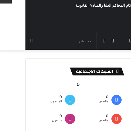
ام المحاكم العليا والمبادئ القانونية
رام
TikTok
سناب
مقال
الوضع
بحث
شات
عشوائي
المظلم
عن
الشبكات الاجتماعية
0
0
0
متابعون
المتابعون
0
0
متابعون
متابعون