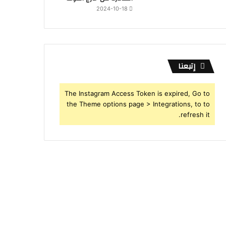
2024-10-18
إتبعنا
The Instagram Access Token is expired, Go to
the Theme options page > Integrations, to to
refresh it.