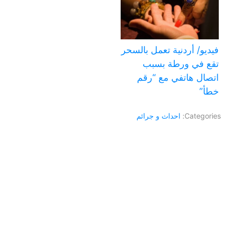
فيديو/ أردنية تعمل بالسحر
تقع في ورطة بسبب
اتصال هاتفي مع “رقم
خطأ”
Categories:
احداث و جرائم