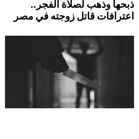
ذبحها وذهب لصلاة الفجر..
اعترافات قاتل زوجته في مصر