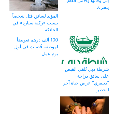
إلى وفاتها والأمن العام
يتحرك
المؤبد لسائق قتل شخصاً
بسبب «ركنة سيارة» في
الخانكة
100 ألف درهم تعويضاً
لموظفة فُصلت في أول
يوم عمل
شرطة دبي تُلقي القبض
على سائق دراجة
“ديلفري” عرض حياة آخر
للخطر