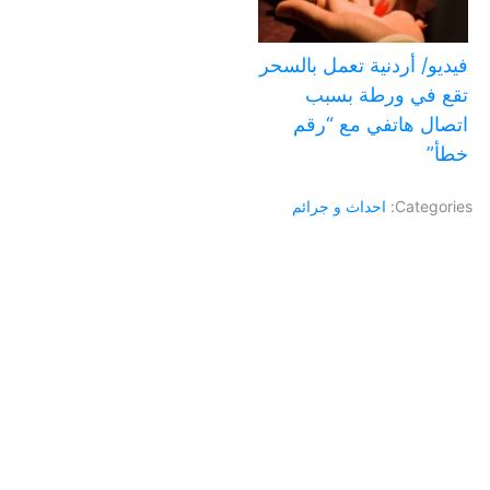
فيديو/ أردنية تعمل بالسحر
تقع في ورطة بسبب
اتصال هاتفي مع “رقم
خطأ”
Categories:
احداث و جرائم