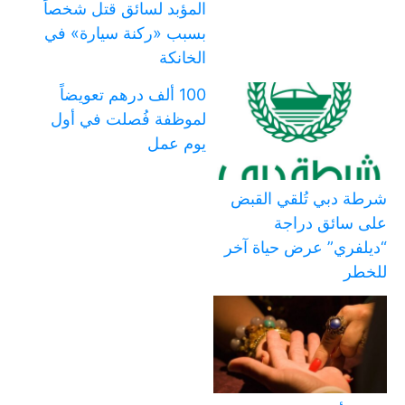
المؤبد لسائق قتل شخصاً
بسبب «ركنة سيارة» في
الخانكة
100 ألف درهم تعويضاً
لموظفة فُصلت في أول
يوم عمل
شرطة دبي تُلقي القبض
على سائق دراجة
“ديلفري” عرض حياة آخر
للخطر