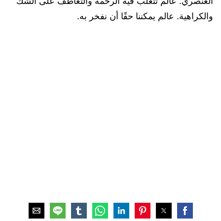
العنصري. عالمٌ تتغلب فيه الرحمة والتعاطف على الشك
والكراهية. عالم يمكننا حقًا أن نفخر به.