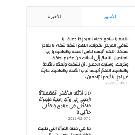
الأشهر
الأخيرة
اللهم يا سامع دعاء العبد إذا دعاك، يا
شافي المريض بقدرتك، اللهم اشفه شفاء لا يغادر
سقمًا، اللهم ألبسه لباس الصحة والعافية يا رب
العالمين، اللهمّ إنّي أسألك من عظيم لطفك،
وكرمك، وسترك الجميل، أن تشفيه وتمدّه بالصّحة
والعافية. اللهمّ ألبسه ثوب الصّحة والعافية، عاجلًا
غير آجلٍ يا أرحم الرّاحمين ،
2022-05-06
(( يَا أَيَّتُهَا النَّفْسُ الْمُطْمَئِنَّةُ
ارْجِعِي إِلَى رَبِّكِ رَاضِيَةً مَرْضِيَّةً
فَادْخُلِي فِي عِبَادِي وَادْخُلِي
جَنَّتِي ))
2022-02-07
ما هي قصة المرأة التي طلبت
فراق زوجها.. ومن هي ؟