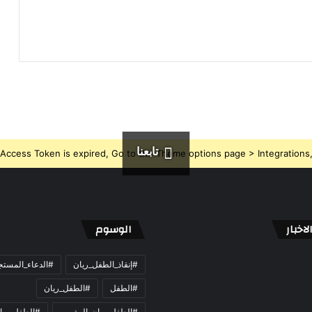
تابعنا
Access Token is expired, Go to the Theme options page > Integrations, t
اخبار
الوسوم
#إنقاذ_الطفل_ريان
#الدعاء_المست
#الطفل
#الطفل_ريان
#الطفل_ريان_المغربي
#الطفل_ريا