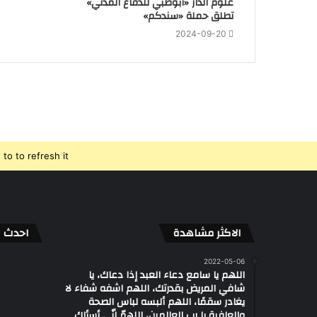
علوم الدار «أبوظبي للدفاع المدني»
تطلق حملة «سندكم»
2024-09-20
o to refresh it.
الاكثر مشاهدة
احدث ال
2022-05-06
اللهم يا سامع دعاء العبد إذا دعاك، يا
شافي المريض بقدرتك، اللهم اشفه شفاء لا
يغادر سقمًا، اللهم ألبسه لباس الصحة
والعافية يا رب العالمين، اللهمّ إنّي أسألك