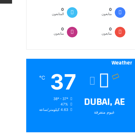
0
0
متابعون
المتابعون
0
0
متابعون
متابعون
Weather
37
℃
DUBAI, AE
38º - 37º
47%
4.63 كيلومتر/ساعة
غيوم متفرقة