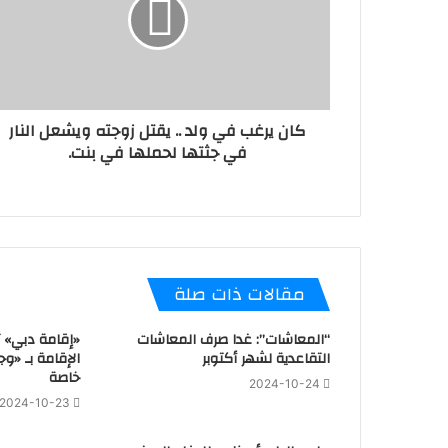
كان يرغب في ولد .. يقتل زوجته ويشعل النار
في جثتها لحملها في بنت.
مقالات ذات صلة
“المعاشات”: غدا صرف المعاشات
«إقامة دبي» 
التقاعدية لشهر أكتوبر
الإقامة بـ «وج
خاصة
2024-10-24
2024-10-23