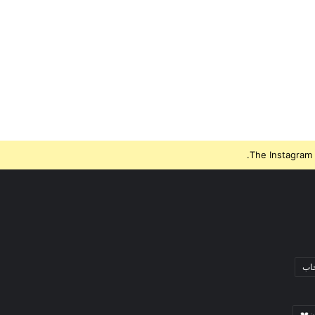
The Instagram 
جاب
ن💔