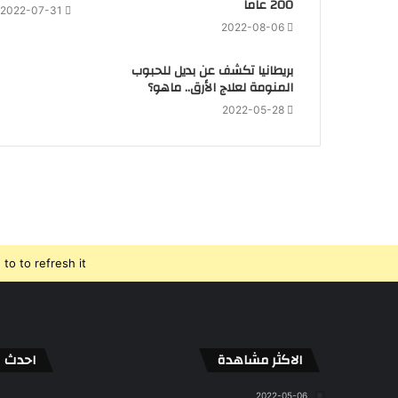
200 عاما
2022-07-31
2022-08-06
بريطانيا تكشف عن بديل للحبوب
المنومة لعلاج الأرق.. ماهو؟
2022-05-28
o to refresh it.
الاكثر مشاهدة
احدث ال
2022-05-06