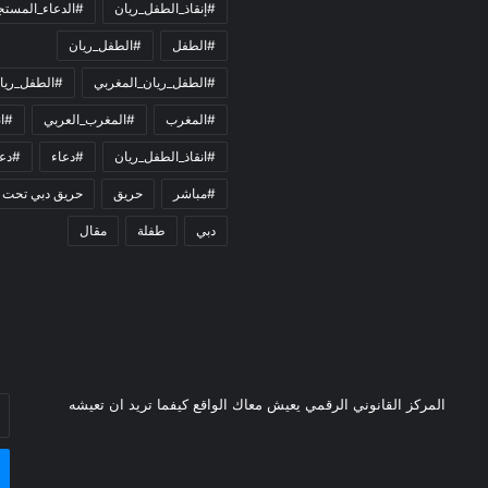
#إنقاذ_الطفل_ريان
#الدعاء_المست
#الطفل
#الطفل_ريان
#الطفل_ريان_المغربي
#الطفل_ريا
#المغرب
#المغرب_العربي
#ان
#انقاذ_الطفل_ريان
#دعاء
#دعو
#مباشر
حريق
حريق دبي تحت 
دبي
طفلة
مقال
أد
المركز القانوني الرقمي يعيش معاك الواقع كيفما تريد ان تعيشه
بر
ال