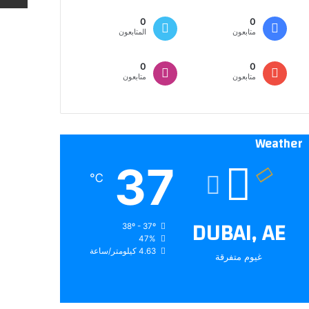
0
0
متابعون
المتابعون
0
0
متابعون
متابعون
Weather
37
℃
DUBAI, AE
38º - 37º
47%
4.63 كيلومتر/ساعة
غيوم متفرقة