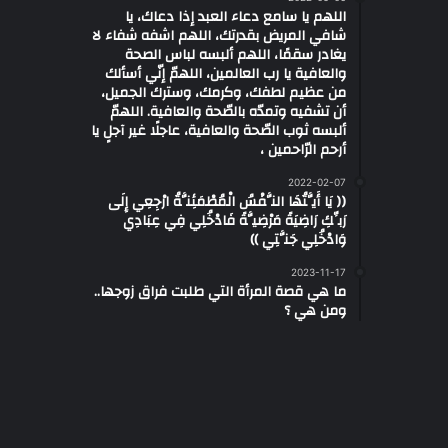
اللهم يا سامع دعاء العبد إذا دعاك، يا
شافي المريض بقدرتك، اللهم اشفه شفاء لا
يغادر سقمًا، اللهم ألبسه لباس الصحة
والعافية يا رب العالمين، اللهمّ إنّي أسألك
من عظيم لطفك، وكرمك، وسترك الجميل،
أن تشفيه وتمدّه بالصّحة والعافية. اللهمّ
ألبسه ثوب الصّحة والعافية، عاجلًا غير آجلٍ يا
أرحم الرّاحمين ،
2022-02-07
(( يَا أَيَّتُهَا النَّفْسُ الْمُطْمَئِنَّةُ ارْجِعِي إِلَى
رَبِّكِ رَاضِيَةً مَرْضِيَّةً فَادْخُلِي فِي عِبَادِي
وَادْخُلِي جَنَّتِي ))
2023-11-17
ما هي قصة المرأة التي طلبت فراق زوجها..
ومن هي ؟