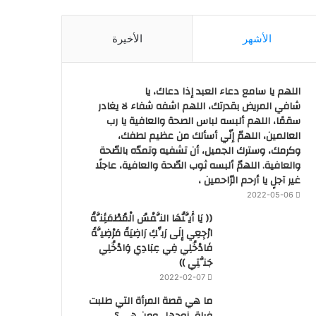
الأشهر
الأخيرة
اللهم يا سامع دعاء العبد إذا دعاك، يا
شافي المريض بقدرتك، اللهم اشفه شفاء لا يغادر
سقمًا، اللهم ألبسه لباس الصحة والعافية يا رب
العالمين، اللهمّ إنّي أسألك من عظيم لطفك،
وكرمك، وسترك الجميل، أن تشفيه وتمدّه بالصّحة
والعافية. اللهمّ ألبسه ثوب الصّحة والعافية، عاجلًا
غير آجلٍ يا أرحم الرّاحمين ،
2022-05-06
(( يَا أَيَّتُهَا النَّفْسُ الْمُطْمَئِنَّةُ
ارْجِعِي إِلَى رَبِّكِ رَاضِيَةً مَرْضِيَّةً
فَادْخُلِي فِي عِبَادِي وَادْخُلِي
جَنَّتِي ))
2022-02-07
ما هي قصة المرأة التي طلبت
فراق زوجها.. ومن هي ؟