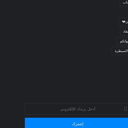
جاب
ن💔
قاذ
اتكم
السيطرة
خل
يدك
إلكتروني