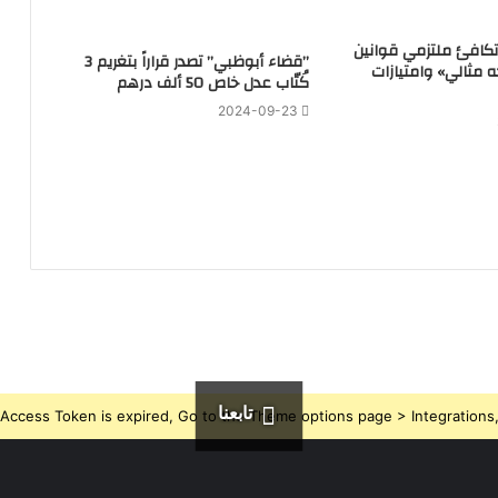
تكافئ ملتزمي قوانين
‏”قضاء أبوظبي” تصدر قراراً بتغريم 3
ه مثالي» وامتيازات
كُتّاب عدل خاص 50 ألف درهم
2024-09-23
تابعنا
Access Token is expired, Go to the Theme options page > Integrations, t