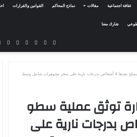
ثقافة اجتماعية
مقالات
نماذج المحاكم
القوانين والقرارات
احك
تطوعي
شارك معنا
فيسبوك
تويتر
يوتيوب
انستقرام
سناب
تيلق
تشات
فيديو/ كاميرات المارة توثق عملية سطو مسلح نفذها 4 أشخاص بدرجات نارية على متجر مجوهرات شانيل وسط
ارة توثق عملية سطو
ذها 4 أشخاص بدرجات نارية على