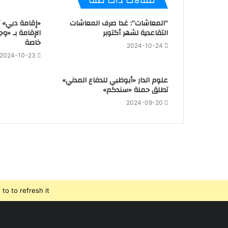
مقالات ذات صلة
“المعاشات”: غدا صرف المعاشات
«إقامة دبي» 
التقاعدية لشهر أكتوبر
الإقامة بـ «وج
خاصة
2024-10-24
2024-10-23
علوم الدار «أبوظبي للدفاع المدني»
تطلق حملة «سندكم»
2024-09-20
o to refresh it.