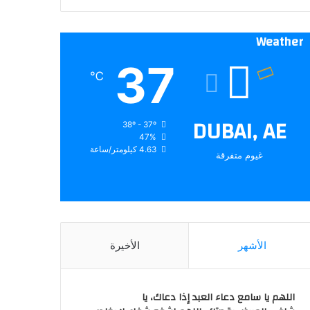
Weather
37
℃
DUBAI, AE
38º - 37º
47%
4.63 كيلومتر/ساعة
غيوم متفرقة
الأشهر
الأخيرة
اللهم يا سامع دعاء العبد إذا دعاك، يا