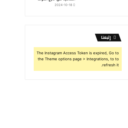
2024-10-18
إتبعنا
The Instagram Access Token is expired, Go to
the Theme options page > Integrations, to to
refresh it.