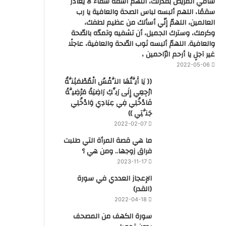
شافي المريض بقدرتك، اللهم اشفه شفاء لا يغادر
سقمًا، اللهم ألبسه لباس الصحة والعافية يا رب
العالمين، اللهمّ إنّي أسألك من عظيم لطفك،
وكرمك، وسترك الجميل، أن تشفيه وتمدّه بالصّحة
والعافية. اللهمّ ألبسه ثوب الصّحة والعافية، عاجلًا
غير آجلٍ يا أرحم الرّاحمين ،
2022-05-06
(( يَا أَيَّتُهَا النَّفْسُ الْمُطْمَئِنَّةُ
ارْجِعِي إِلَى رَبِّكِ رَاضِيَةً مَرْضِيَّةً
فَادْخُلِي فِي عِبَادِي وَادْخُلِي
جَنَّتِي ))
2022-02-07
ما هي قصة المرأة التي طلبت
فراق زوجها.. ومن هي ؟
2023-11-17
‏الإعجاز العددي في سورة
(القدر)
2022-04-18
سورة الكهف من المصحف