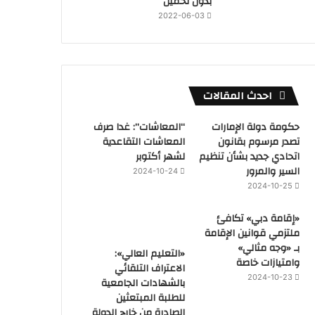
بدون تحميل
2022-06-03
احدث المقالات
حكومة دولة الإمارات
“المعاشات”: غدا صرف
تصدر مرسوم بقانون
المعاشات التقاعدية
اتحادي جديد بشأن تنظيم
لشهر أكتوبر
السير والمرور
2024-10-24
2024-10-25
«إقامة دبي» تكافئ
ملتزمي قوانين الإقامة
بـ «وجه مثالي»
«التعليم العالي»:
وامتيازات خاصة
الاعتراف التلقائي
2024-10-23
بالشهادات الجامعية
للطلبة المبتعثين
الصادرة من خارج الدولة