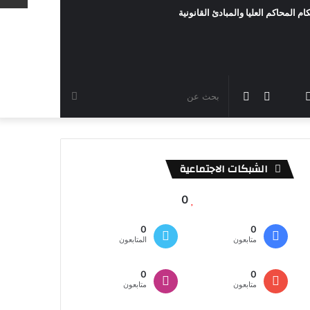
ام المحاكم العليا والمبادئ القانونية
رام
TikTok
سناب
مقال
الوضع
بحث
شات
عشوائي
المظلم
عن
الشبكات الاجتماعية
0
0
0
متابعون
المتابعون
0
0
متابعون
متابعون