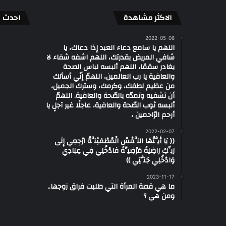
الاكثر مشاهدة
احدث ال
2022-05-06
اللهم يا سامع دعاء العبد إذا دعاك، يا
شافي المريض بقدرتك، اللهم اشفه شفاء لا
يغادر سقمًا، اللهم ألبسه لباس الصحة
والعافية يا رب العالمين، اللهمّ إنّي أسألك
من عظيم لطفك، وكرمك، وسترك الجميل،
أن تشفيه وتمدّه بالصّحة والعافية. اللهمّ
ألبسه ثوب الصّحة والعافية، عاجلًا غير آجلٍ يا
أرحم الرّاحمين ،
2022-02-07
(( يَا أَيَّتُهَا النَّفْسُ الْمُطْمَئِنَّةُ ارْجِعِي إِلَى
رَبِّكِ رَاضِيَةً مَرْضِيَّةً فَادْخُلِي فِي عِبَادِي
وَادْخُلِي جَنَّتِي ))
2023-11-17
ما هي قصة المرأة التي طلبت فراق زوجها..
ومن هي ؟