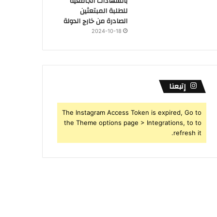
بالشهادات الجامعية
للطلبة المبتعثين
الصادرة من خارج الدولة
2024-10-18
إتبعنا
The Instagram Access Token is expired, Go to
the Theme options page > Integrations, to to
refresh it.