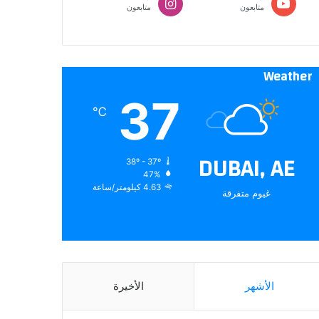
متابعون
متابعون
Weather
37
℃
DUBAI, AE
38º - 37º
47%
4.63 كيلومتر/ساعة
غيوم متفرقة
الأشهر
الأخيرة