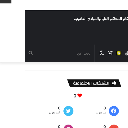
ام المحاكم العليا والمبادئ القانونية
رام
TikTok
سناب
مقال
الوضع
بحث
شات
عشوائي
المظلم
عن
الشبكات الاجتماعية
0
0
0
متابعون
المتابعون
0
0