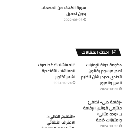
سورة الكهف من المصحف
بدون تحميل
2022-06-03
احدث المقالات
حكومة دولة الإمارات
“المعاشات”: غدا صرف
تصدر مرسوم بقانون
المعاشات التقاعدية
اتحادي جديد بشأن تنظيم
لشهر أكتوبر
السير والمرور
2024-10-24
2024-10-25
«إقامة دبي» تكافئ
ملتزمي قوانين الإقامة
بـ «وجه مثالي»
«التعليم العالي»:
وامتيازات خاصة
الاعتراف التلقائي
2024-10-23