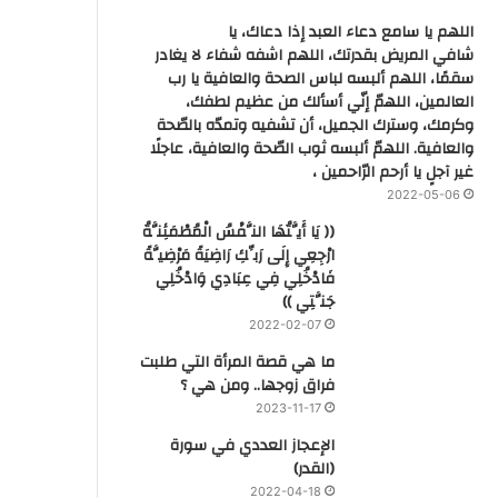
اللهم يا سامع دعاء العبد إذا دعاك، يا
شافي المريض بقدرتك، اللهم اشفه شفاء لا يغادر
سقمًا، اللهم ألبسه لباس الصحة والعافية يا رب
العالمين، اللهمّ إنّي أسألك من عظيم لطفك،
وكرمك، وسترك الجميل، أن تشفيه وتمدّه بالصّحة
والعافية. اللهمّ ألبسه ثوب الصّحة والعافية، عاجلًا
غير آجلٍ يا أرحم الرّاحمين ،
2022-05-06
(( يَا أَيَّتُهَا النَّفْسُ الْمُطْمَئِنَّةُ
ارْجِعِي إِلَى رَبِّكِ رَاضِيَةً مَرْضِيَّةً
فَادْخُلِي فِي عِبَادِي وَادْخُلِي
جَنَّتِي ))
2022-02-07
ما هي قصة المرأة التي طلبت
فراق زوجها.. ومن هي ؟
2023-11-17
‏الإعجاز العددي في سورة
(القدر)
2022-04-18