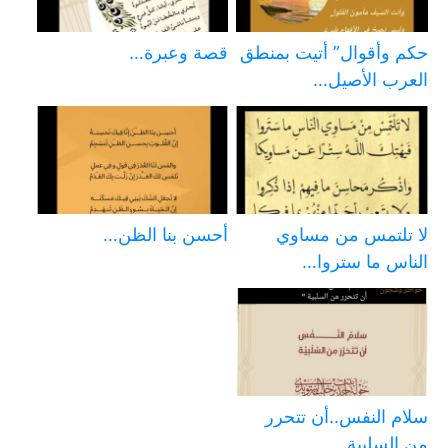
حكم وأقوال” أتيت بمنطق
قصة وعبرة…
العرب الأصيل…
لا تلتمس من مساوي
أحسن بنا الظن…
الناس ما ستروا…
سلام النفس..أن تتحرر
من السلبية