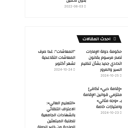
بدون تحميل
2022-06-03
احدث المقالات
حكومة دولة الإمارات
“المعاشات”: غدا صرف
تصدر مرسوم بقانون
المعاشات التقاعدية
اتحادي جديد بشأن تنظيم
لشهر أكتوبر
السير والمرور
2024-10-24
2024-10-25
«إقامة دبي» تكافئ
ملتزمي قوانين الإقامة
بـ «وجه مثالي»
«التعليم العالي»:
وامتيازات خاصة
الاعتراف التلقائي
2024-10-23
بالشهادات الجامعية
للطلبة المبتعثين
الصادرة من خارج الدولة