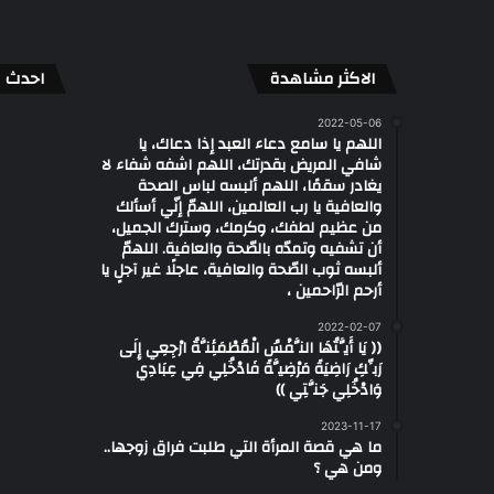
الاكثر مشاهدة
احدث ال
2022-05-06
اللهم يا سامع دعاء العبد إذا دعاك، يا
شافي المريض بقدرتك، اللهم اشفه شفاء لا
يغادر سقمًا، اللهم ألبسه لباس الصحة
والعافية يا رب العالمين، اللهمّ إنّي أسألك
من عظيم لطفك، وكرمك، وسترك الجميل،
أن تشفيه وتمدّه بالصّحة والعافية. اللهمّ
ألبسه ثوب الصّحة والعافية، عاجلًا غير آجلٍ يا
أرحم الرّاحمين ،
2022-02-07
(( يَا أَيَّتُهَا النَّفْسُ الْمُطْمَئِنَّةُ ارْجِعِي إِلَى
رَبِّكِ رَاضِيَةً مَرْضِيَّةً فَادْخُلِي فِي عِبَادِي
وَادْخُلِي جَنَّتِي ))
2023-11-17
ما هي قصة المرأة التي طلبت فراق زوجها..
ومن هي ؟