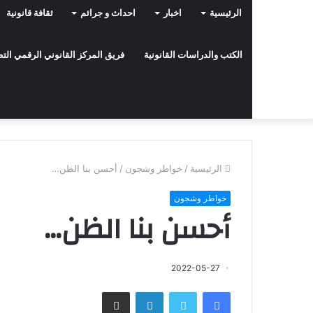
الرئيسية
اخبار
احداث و جرائم
ثقافة قانونية
الكتب والدراسات القانونية
فريق المركز القانوني الرقمي ال
الرئيسية
/
خواطر وشجون
/
أحسن بنا الظن…
خواطر وشجون
أحسن بنا الظن…
2022-05-27
فيسبوك
تويتر
لينكدإن
مشاركة عبر البريد