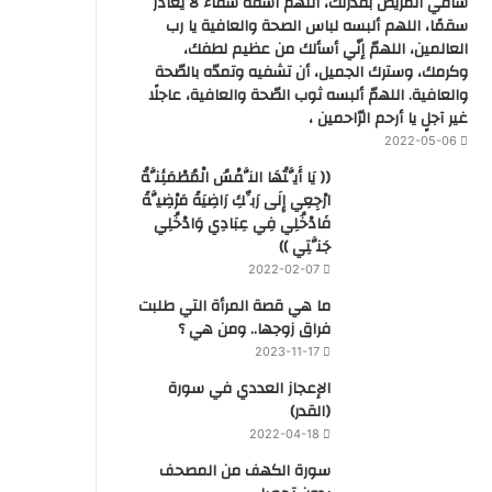
شافي المريض بقدرتك، اللهم اشفه شفاء لا يغادر
سقمًا، اللهم ألبسه لباس الصحة والعافية يا رب
العالمين، اللهمّ إنّي أسألك من عظيم لطفك،
وكرمك، وسترك الجميل، أن تشفيه وتمدّه بالصّحة
والعافية. اللهمّ ألبسه ثوب الصّحة والعافية، عاجلًا
غير آجلٍ يا أرحم الرّاحمين ،
2022-05-06
(( يَا أَيَّتُهَا النَّفْسُ الْمُطْمَئِنَّةُ
ارْجِعِي إِلَى رَبِّكِ رَاضِيَةً مَرْضِيَّةً
فَادْخُلِي فِي عِبَادِي وَادْخُلِي
جَنَّتِي ))
2022-02-07
ما هي قصة المرأة التي طلبت
فراق زوجها.. ومن هي ؟
2023-11-17
‏الإعجاز العددي في سورة
(القدر)
2022-04-18
سورة الكهف من المصحف