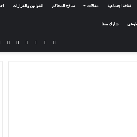
ثقافة اجتماعية
مقالات
نماذج المحاكم
القوانين والقرارات
احك
تطوعي
شارك معنا
فيسبوك
تويتر
يوتيوب
انستقرام
سناب
تيلق
تشات