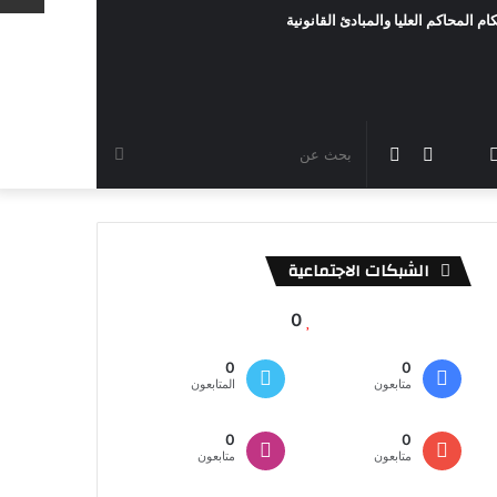
ام المحاكم العليا والمبادئ القانونية
رام
TikTok
سناب
مقال
الوضع
بحث
شات
عشوائي
المظلم
عن
الشبكات الاجتماعية
0
0
0
متابعون
المتابعون
0
0
متابعون
متابعون