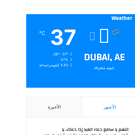
Weather
37
℃
DUBAI, AE
38º - 37º
47%
4.63 كيلومتر/ساعة
غيوم متفرقة
الأشهر
الأخيرة
اللهم يا سامع دعاء العبد إذا دعاك، يا