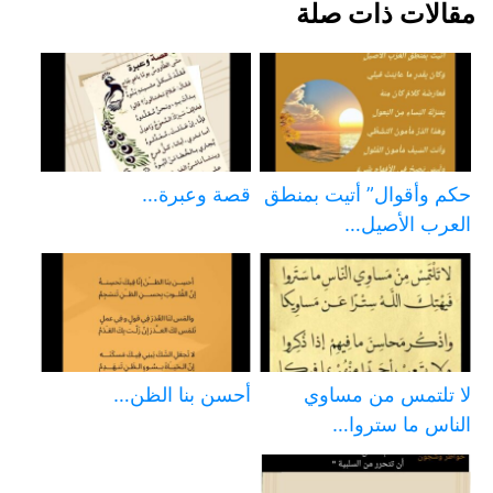
مقالات ذات صلة
حكم وأقوال” أتيت بمنطق
قصة وعبرة…
العرب الأصيل…
لا تلتمس من مساوي
أحسن بنا الظن…
الناس ما ستروا…