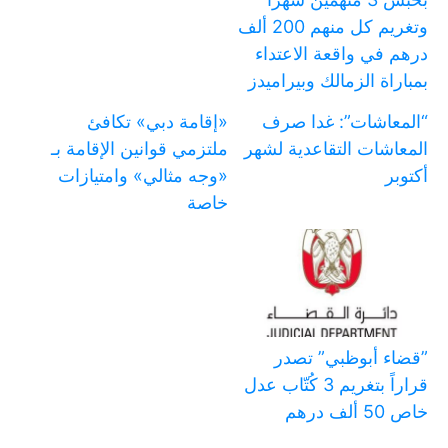
وتغريم كل منهم 200 ألف
درهم في واقعة الاعتداء
بمباراة الزمالك وبيراميدز
“المعاشات”: غدا صرف
«إقامة دبي» تكافئ
المعاشات التقاعدية لشهر
ملتزمي قوانين الإقامة بـ
أكتوبر
«وجه مثالي» وامتيازات
خاصة
‏”قضاء أبوظبي” تصدر
قراراً بتغريم 3 كُتّاب عدل
خاص 50 ألف درهم