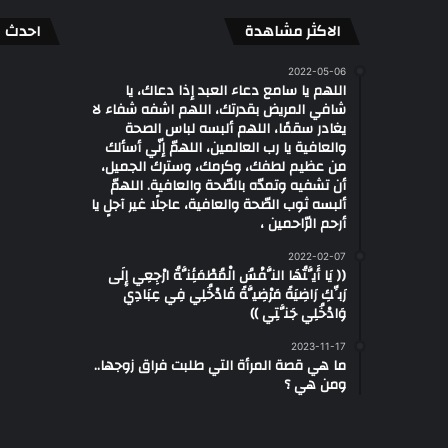
الاكثر مشاهدة
احدث ال
2022-05-06
اللهم يا سامع دعاء العبد إذا دعاك، يا
شافي المريض بقدرتك، اللهم اشفه شفاء لا
يغادر سقمًا، اللهم ألبسه لباس الصحة
والعافية يا رب العالمين، اللهمّ إنّي أسألك
من عظيم لطفك، وكرمك، وسترك الجميل،
أن تشفيه وتمدّه بالصّحة والعافية. اللهمّ
ألبسه ثوب الصّحة والعافية، عاجلًا غير آجلٍ يا
أرحم الرّاحمين ،
2022-02-07
(( يَا أَيَّتُهَا النَّفْسُ الْمُطْمَئِنَّةُ ارْجِعِي إِلَى
رَبِّكِ رَاضِيَةً مَرْضِيَّةً فَادْخُلِي فِي عِبَادِي
وَادْخُلِي جَنَّتِي ))
2023-11-17
ما هي قصة المرأة التي طلبت فراق زوجها..
ومن هي ؟