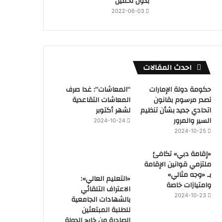
بدون تحميل
2022-06-03
احدث المقالات
حكومة دولة الإمارات
“المعاشات”: غدا صرف
تصدر مرسوم بقانون
المعاشات التقاعدية
اتحادي جديد بشأن تنظيم
لشهر أكتوبر
السير والمرور
2024-10-24
2024-10-25
«إقامة دبي» تكافئ
ملتزمي قوانين الإقامة
بـ «وجه مثالي»
«التعليم العالي»:
وامتيازات خاصة
الاعتراف التلقائي
2024-10-23
بالشهادات الجامعية
للطلبة المبتعثين
الصادرة من خارج الدولة