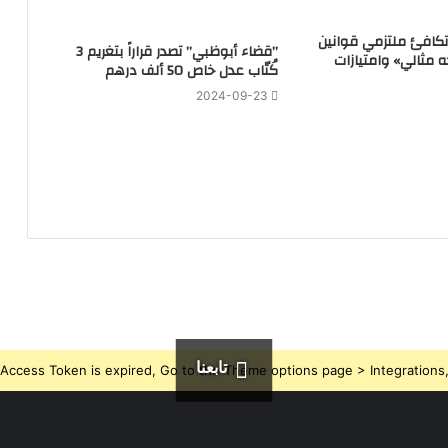
تكافئ ملتزمي قوانين
‏”قضاء أبوظبي” تصدر قراراً بتغريم 3
ه مثالي» وامتيازات
كُتّاب عدل خاص 50 ألف درهم
2024-09-23
تابعنا
Access Token is expired, Go to the Theme options page > Integrations, t