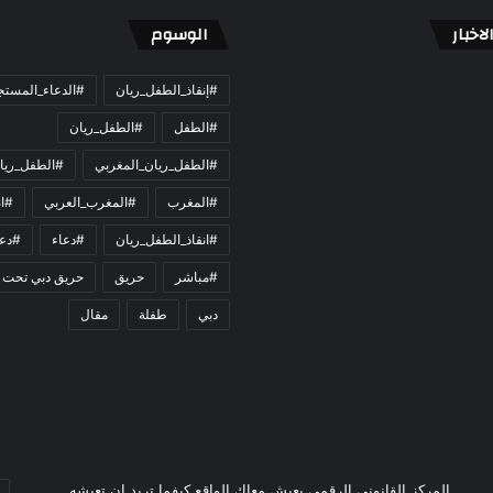
اخبار
الوسوم
#إنقاذ_الطفل_ريان
#الدعاء_المست
#الطفل
#الطفل_ريان
#الطفل_ريان_المغربي
#الطفل_ريا
#المغرب
#المغرب_العربي
#ان
#انقاذ_الطفل_ريان
#دعاء
#دعو
#مباشر
حريق
حريق دبي تحت 
دبي
طفلة
مقال
أد
المركز القانوني الرقمي يعيش معاك الواقع كيفما تريد ان تعيشه