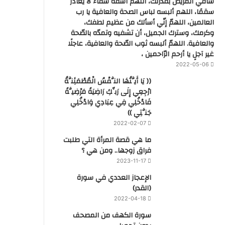
شافي المريض بقدرتك، اللهم اشفه شفاء لا يغادر
سقمًا، اللهم ألبسه لباس الصحة والعافية يا رب
العالمين، اللهمّ إنّي أسألك من عظيم لطفك،
وكرمك، وسترك الجميل، أن تشفيه وتمدّه بالصّحة
والعافية. اللهمّ ألبسه ثوب الصّحة والعافية، عاجلًا
غير آجلٍ يا أرحم الرّاحمين ،
2022-05-06
(( يَا أَيَّتُهَا النَّفْسُ الْمُطْمَئِنَّةُ
ارْجِعِي إِلَى رَبِّكِ رَاضِيَةً مَرْضِيَّةً
فَادْخُلِي فِي عِبَادِي وَادْخُلِي
جَنَّتِي ))
2022-02-07
ما هي قصة المرأة التي طلبت
فراق زوجها.. ومن هي ؟
2023-11-17
‏الإعجاز العددي في سورة
(القدر)
2022-04-18
سورة الكهف من المصحف