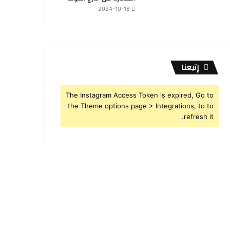
2024-10-18
إتبعنا
The Instagram Access Token is expired, Go to
the Theme options page > Integrations, to to
refresh it.