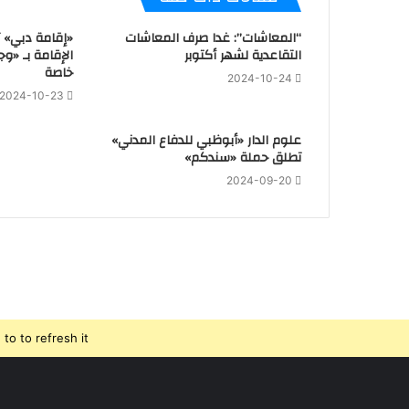
“المعاشات”: غدا صرف المعاشات
«إقامة دبي» 
التقاعدية لشهر أكتوبر
الإقامة بـ «وج
خاصة
2024-10-24
2024-10-23
علوم الدار «أبوظبي للدفاع المدني»
تطلق حملة «سندكم»
2024-09-20
o to refresh it.