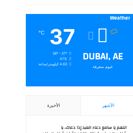
Weather
37
℃
DUBAI, AE
38º - 37º
47%
4.63 كيلومتر/ساعة
غيوم متفرقة
الأشهر
الأخيرة
اللهم يا سامع دعاء العبد إذا دعاك، يا