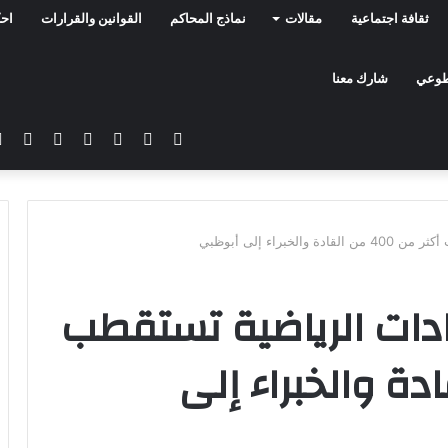
ثقافة اجتماعية
مقالات
نماذج المحاكم
القوانين والقرارات
احك
تطوعي
شارك معنا
فيسبوك
تويتر
يوتيوب
انستقرام
سناب
تيلق
تشات
براء إلى أبوظبي
يادات الرياضية تستقطب
 من القادة والخبراء إلى