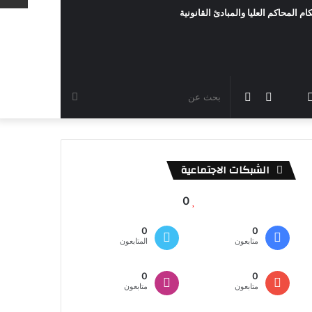
ام المحاكم العليا والمبادئ القانونية
رام
TikTok
سناب
مقال
الوضع
بحث
شات
عشوائي
المظلم
عن
الشبكات الاجتماعية
0
0
0
متابعون
المتابعون
0
0
متابعون
متابعون