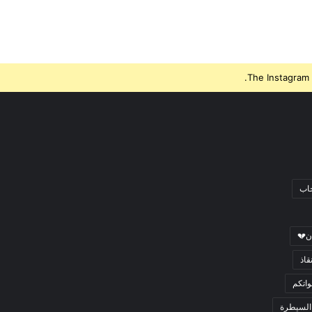
The Instagram 
جاب
ن💔
قاذ
اتكم
السيطرة