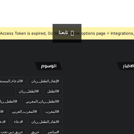
تابعنا
Access Token is expired, Go to the Theme options page > Integrations, t
اخبار
الوسوم
#إنقاذ_الطفل_ريان
#الدعاء_المست
#الطفل
#الطفل_ريان
#الطفل_ريان_المغربي
#الطفل_ريا
#المغرب
#المغرب_العربي
#ان
#انقاذ_الطفل_ريان
#دعاء
#دعو
#مباشر
حريق
حريق دبي تحت 