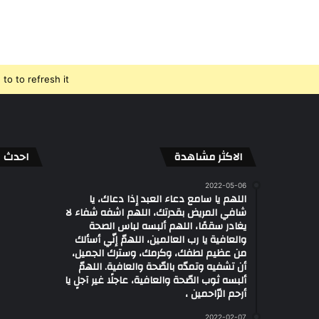
o to refresh it.
الاكثر مشاهدة
احدث ال
2022-05-06
اللهم يا سامع دعاء العبد إذا دعاك، يا
شافي المريض بقدرتك، اللهم اشفه شفاء لا
يغادر سقمًا، اللهم ألبسه لباس الصحة
والعافية يا رب العالمين، اللهمّ إنّي أسألك
من عظيم لطفك، وكرمك، وسترك الجميل،
أن تشفيه وتمدّه بالصّحة والعافية. اللهمّ
ألبسه ثوب الصّحة والعافية، عاجلًا غير آجلٍ يا
أرحم الرّاحمين ،
2022-02-07