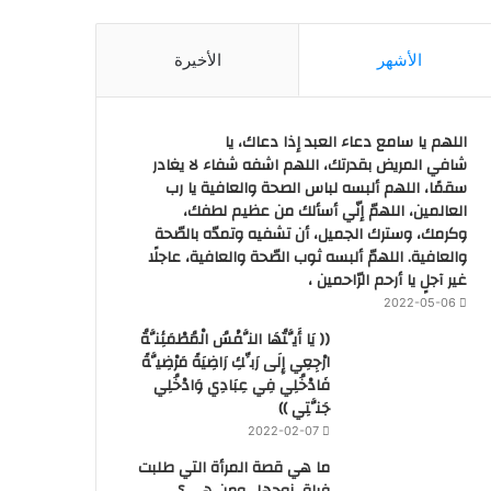
الأشهر
الأخيرة
اللهم يا سامع دعاء العبد إذا دعاك، يا
شافي المريض بقدرتك، اللهم اشفه شفاء لا يغادر
سقمًا، اللهم ألبسه لباس الصحة والعافية يا رب
العالمين، اللهمّ إنّي أسألك من عظيم لطفك،
وكرمك، وسترك الجميل، أن تشفيه وتمدّه بالصّحة
والعافية. اللهمّ ألبسه ثوب الصّحة والعافية، عاجلًا
غير آجلٍ يا أرحم الرّاحمين ،
2022-05-06
(( يَا أَيَّتُهَا النَّفْسُ الْمُطْمَئِنَّةُ
ارْجِعِي إِلَى رَبِّكِ رَاضِيَةً مَرْضِيَّةً
فَادْخُلِي فِي عِبَادِي وَادْخُلِي
جَنَّتِي ))
2022-02-07
ما هي قصة المرأة التي طلبت
فراق زوجها.. ومن هي ؟