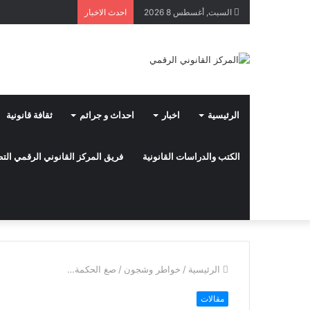
السبت, أغسطس 8 2026
احدث الاخبار
الرئيسية
اخبار
احداث و جرائم
ثقافة قانونية
الكتب والدراسات القانونية
فريق المركز القانوني الرقمي ال
الرئيسية
/
خواطر وشجون
/
صغ الحكمة…
مقالات