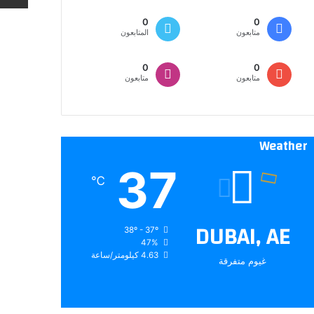
0
0
متابعون
المتابعون
0
0
متابعون
متابعون
Weather
37
℃
DUBAI, AE
38º - 37º
47%
4.63 كيلومتر/ساعة
غيوم متفرقة