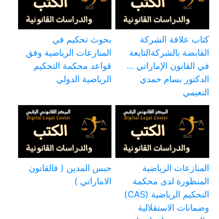
كتاب علاقة الشركة
بحوث تحكيم في
القابضة بالشركةالتابعة
المنازعات الرياضية وفق
في القانون الإماراتي …
قواعد محكمة التحكيم
الدكتور بسام حمدي
الرياضية الدولي
النعيمي
المنازعات الرياضية
حبس المدين ( فالقانون
المنظورة لدى محكمة
الاماراتي )
التحكيم الرياضية (CAS)
وضمانات الاستقلالية