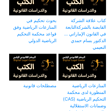
كتاب علاقة الشركة
بحوث تحكيم في
القابضة بالشركةالتابعة
المنازعات الرياضية وفق
في القانون الإماراتي …
قواعد محكمة التحكيم
الدكتور بسام حمدي
الرياضية الدولي
النعيمي
المنازعات الرياضية
مصطلحات قانونية
المنظورة لدى محكمة
التحكيم الرياضية (CAS)
وضمانات الاستقلالية