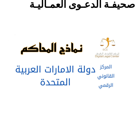
صحيفـة الدعـوى العمـاليـة