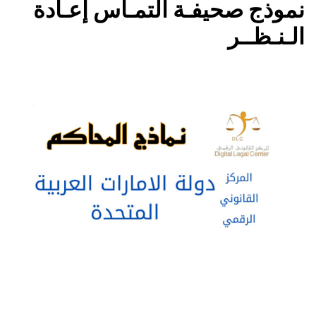
نموذج صحيفـة التمـاس إعـادة
الـنـظــر