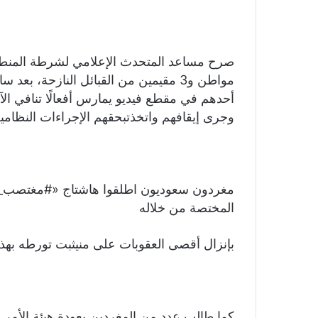
صرح مساعد المتحدث الإعلامي لشرطة المنط
مواطن و3 مقيمين من القبائل النازحة،
أحدهم في مقطع فيديو يمارس أفعالًا تنافي الآ
وجرى إيقافهم واتخذتبحقهم الإجراءات النظامية و
مغردون سعوديون اطلقوا هاشتاج «#مغتصب_حف
المختصة من خلاله
بإنزال أقصى العقوبات على منيثبت تورطه بهذه
كما طالب عدد من المغردين بعودة هيئة الأمر 