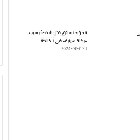
ى
المؤبد لسائق قتل شخصاً بسبب
«ركنة سيارة» في الخانكة
2024-09-09