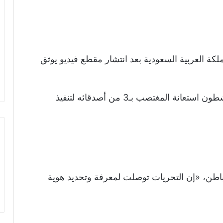
ة العربية السعودية بعد انتشار مقطع فيديو يوثق
داخل خيمة بمحافظة حفر الباطن،فيما أكد ناشطون استعانة المغتصب بـ3 من أصدقائه لتنفيذ
طن، «إن التحريات توصلت لمعرفة وتحديد هوية