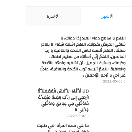
الأشهر
الأخيرة
اللهم يا سامع دعاء العبد إذا دعاك، يا
شافي المريض بقدرتك، اللهم اشفه شفاء لا يغادر
سقمًا، اللهم ألبسه لباس الصحة والعافية يا رب
العالمين، اللهمّ إنّي أسألك من عظيم لطفك،
وكرمك، وسترك الجميل، أن تشفيه وتمدّه بالصّحة
والعافية. اللهمّ ألبسه ثوب الصّحة والعافية، عاجلًا
غير آجلٍ يا أرحم الرّاحمين ،
2022-05-06
(( يَا أَيَّتُهَا النَّفْسُ الْمُطْمَئِنَّةُ
ارْجِعِي إِلَى رَبِّكِ رَاضِيَةً مَرْضِيَّةً
فَادْخُلِي فِي عِبَادِي وَادْخُلِي
جَنَّتِي ))
2022-02-07
ما هي قصة المرأة التي طلبت
فراق زوجها.. ومن هي ؟