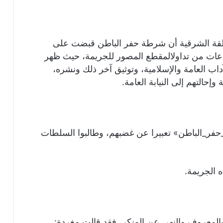
قة الشرقية أن شرطة حفر الباطن قبضت على
 بعد ساعات من تداولالمقطع المصور للجريمة، حيث ظهر
داب العامة والإسلامية، وتوثيق آخر ذلك ونشره،
إحالتهم إلى النيابة العامة.
ر_الباطن» تعبيرا عن غضبهم، وطالبوا السلطات
 الجريمة.
بالمعروف والنهي عن المنكر، فقد قالت مغردة: