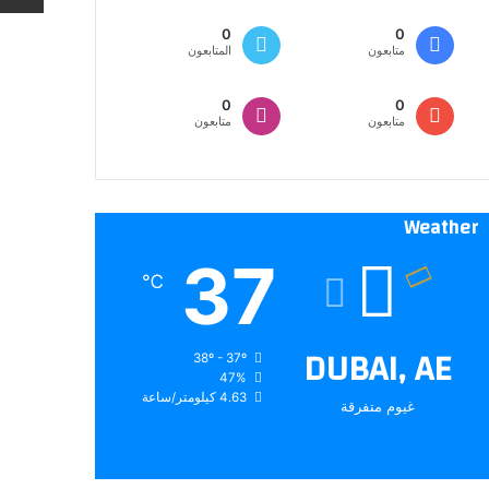
0
0
متابعون
المتابعون
0
0
متابعون
متابعون
Weather
37
℃
DUBAI, AE
38º - 37º
47%
4.63 كيلومتر/ساعة
غيوم متفرقة