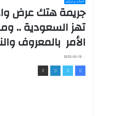
احداث و جرائم
جريمة هتك عرض وا
تهز السعودية .. وم
الأمر بالمعروف وال
2022-02-15
فيسبوك
تويتر
لينكدإن
مشاركة عبر البريد