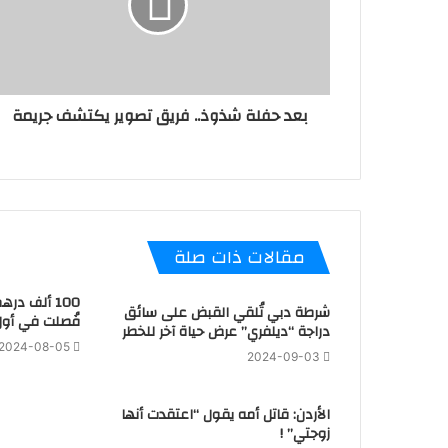
بعد حفلة شذوذ.. فريق تصوير يكتشف جريمة
مقالات ذات صلة
100 ألف در
شرطة دبي تُلقي القبض على سائق
فُصلت في أول
دراجة “ديلفري” عرض حياة آخر للخطر
2024-08-05
2024-09-03
الأردن: قاتل أمه يقول “اعتقدت أنها
زوجتي” !