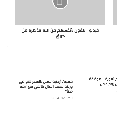
فيديو | يلقون بأنفسهم من النوافذ هربا من
حريق
هم تعويضاً لموظفة
فيديو/ أردنية تعمل بالسحر تقع في
 يوم عمل
ورطة بسبب اتصال هاتفي مع “رقم
خطأ”
2024-07-22