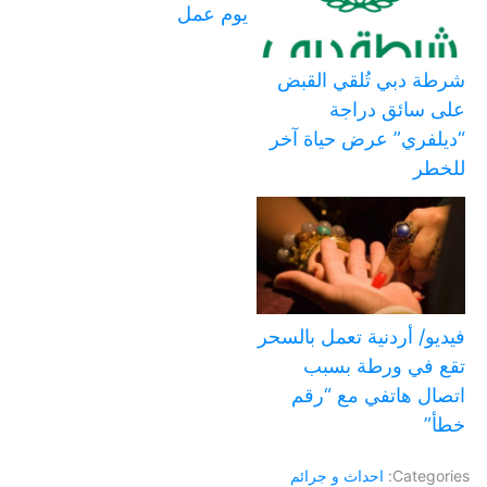
يوم عمل
شرطة دبي تُلقي القبض
على سائق دراجة
“ديلفري” عرض حياة آخر
للخطر
فيديو/ أردنية تعمل بالسحر
تقع في ورطة بسبب
اتصال هاتفي مع “رقم
خطأ”
Categories:
احداث و جرائم