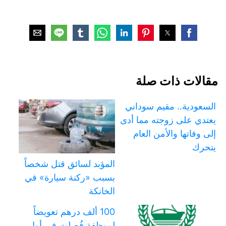
مقالات ذات صلة
السعودية.. مقيم سوداني
يعتدي على زوجته مما أدى
إلى وفاتها والأمن العام
يتحرك
المؤبد لسائق قتل شخصاً
بسبب «ركنة سيارة» في
الخانكة
100 ألف درهم تعويضاً
لموظفة فُصلت في أول