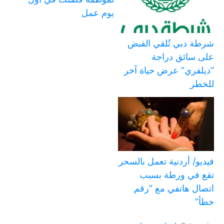
يوم عمل
شرطة دبي تُلقي القبض
على سائق دراجة
“ديلفري” عرض حياة آخر
للخطر
فيديو/ أردنية تعمل بالسحر
تقع في ورطة بسبب
اتصال هاتفي مع “رقم
خطأ”