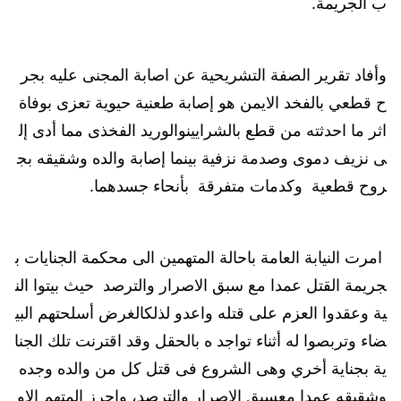
ب الجريمة.
وأفاد تقرير الصفة التشريحية عن اصابة المجنى عليه بجر
ح قطعي بالفخد الايمن هو إصابة طعنية حيوية تعزى بوفاة
اثر ما احدثته من قطع بالشرايينوالوريد الفخذى مما أدى إل
ى نزيف دموى وصدمة نزفية بينما إصابة والده وشقيقه بج
روح قطعية وكدمات متفرقة بأنحاء جسدهما.
امرت النيابة العامة باحالة المتهمين الى محكمة الجنايات ب
جريمة القتل عمدا مع سبق الاصرار والترصد حيث بيتوا الن
ية وعقدوا العزم على قتله واعدو لذلكالغرض أسلحتهم البي
ضاء وتربصوا له أثناء تواجد ه بالحقل وقد اقترنت تلك الجنا
ية بجناية أخري وهى الشروع فى قتل كل من والده وجده
وشقيقه عمدا معسبق الاصرار والترصد، واحرز المتهم الاو