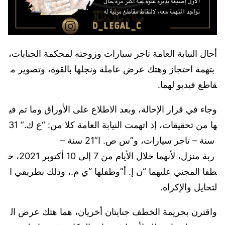
أحال النيابة العامة تاجر سيارات وزوجته لمحكمة الجنايات،
بتهمة احتجاز وهتك عرض عاملة ونجلها بالقوة، وتصوير م
قاطع فيديو لهما.
وجاء في قرار الإحالة، وبعد الاطلاع على الأوراق وما تم في
ها من تحقيقات، إذ اتهمت النيابة العامة كلا من: “ع ك.” 31
سنة – تاجر سيارات، و”س ص. ا”21 سنة –
ربة منزل، لأنهما خلال الأيام من 7 إلى 10 أكتوبر 2021، خ
طفا المجني عليهما “ن إ. أ”وطفلها “ي م.، وذلك بطريقي ا
لتحايل والإكراه.
واقترن بجريمة الخطف جنايتان أخريان، هما هتك عرض ال