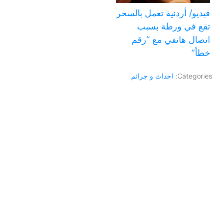
فيديو/ أردنية تعمل بالسحر
تقع في ورطة بسبب
اتصال هاتفي مع “رقم
خطأ”
Categories:
احداث و جرائم