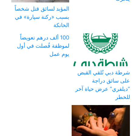
المؤبد لسائق قتل شخصاً
بسبب «ركنة سيارة» في
الخانكة
100 ألف درهم تعويضاً
لموظفة فُصلت في أول
يوم عمل
شرطة دبي تُلقي القبض
على سائق دراجة
“ديلفري” عرض حياة آخر
للخطر