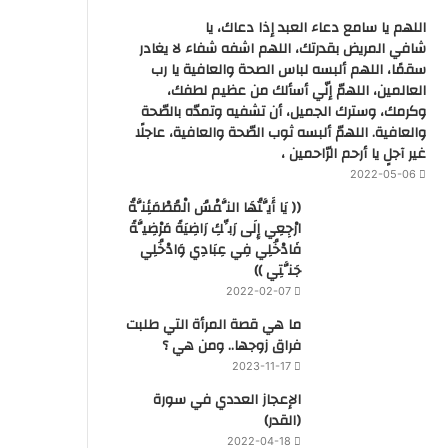
اللهم يا سامع دعاء العبد إذا دعاك، يا
شافي المريض بقدرتك، اللهم اشفه شفاء لا يغادر
سقمًا، اللهم ألبسه لباس الصحة والعافية يا رب
العالمين، اللهمّ إنّي أسألك من عظيم لطفك،
وكرمك، وسترك الجميل، أن تشفيه وتمدّه بالصّحة
والعافية. اللهمّ ألبسه ثوب الصّحة والعافية، عاجلًا
غير آجلٍ يا أرحم الرّاحمين ،
2022-05-06
(( يَا أَيَّتُهَا النَّفْسُ الْمُطْمَئِنَّةُ
ارْجِعِي إِلَى رَبِّكِ رَاضِيَةً مَرْضِيَّةً
فَادْخُلِي فِي عِبَادِي وَادْخُلِي
جَنَّتِي ))
2022-02-07
ما هي قصة المرأة التي طلبت
فراق زوجها.. ومن هي ؟
2023-11-17
‏الإعجاز العددي في سورة
(القدر)
2022-04-18