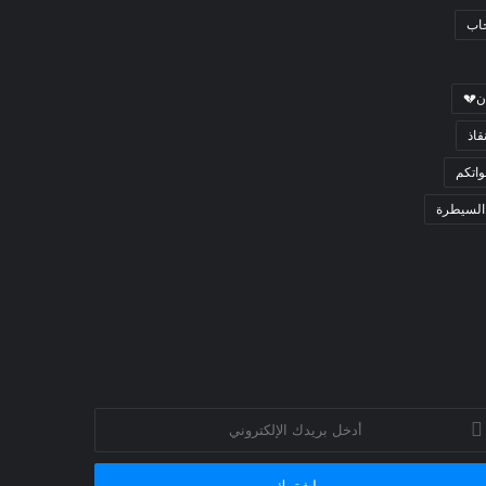
جاب
ن💔
قاذ
اتكم
السيطرة
خل
يدك
إلكتروني