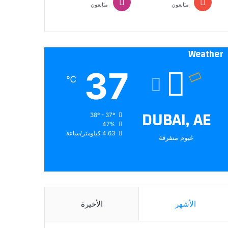
متابعون
متابعون
Weather
37
℃
DUBAI, AE
38º - 37º
47%
4.63 كيلومتر/ساعة
غيوم متفرقة
الأشهر
الأخيرة