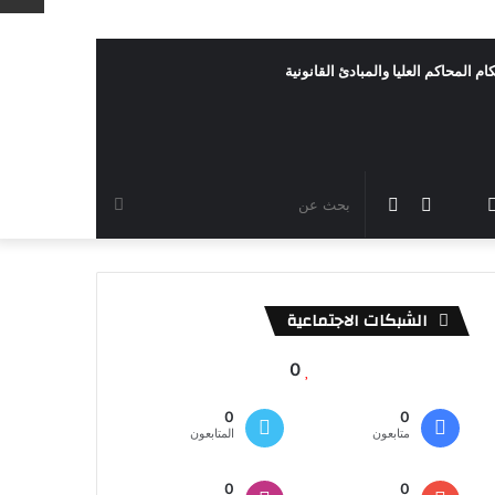
ام المحاكم العليا والمبادئ القانونية
رام
TikTok
سناب
مقال
الوضع
بحث
شات
عشوائي
المظلم
عن
الشبكات الاجتماعية
0
0
0
متابعون
المتابعون
0
0