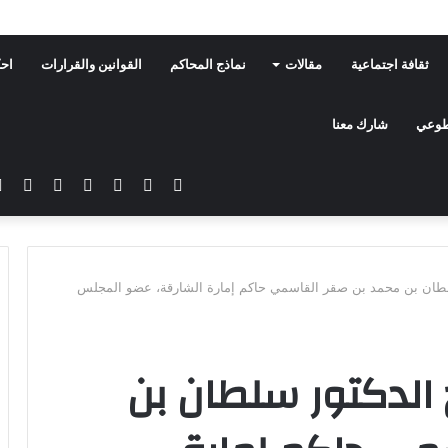
ثقافة اجتماعية
مقالات
نماذج المحاكم
القوانين والقرارات
احك
تطوعي
شارك معنا
فيسبوك
تويتر
يوتيوب
انستقرام
سناب
تيلق
تشات
طان بن محمد بن صقر القاسمي حاكم إمارة الشارقة، عضو المجلس
الدكتور سلطان بن