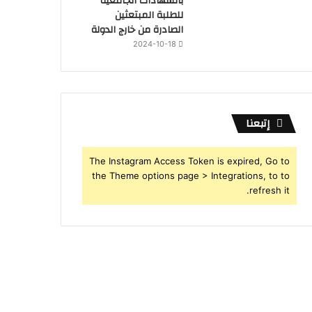
بالشهادات الجامعية
للطلبة المبتعثين
الصادرة من خارج الدولة
2024-10-18
إتبعنا
The Instagram Access Token is expired, Go to
the Theme options page > Integrations, to to
refresh it.