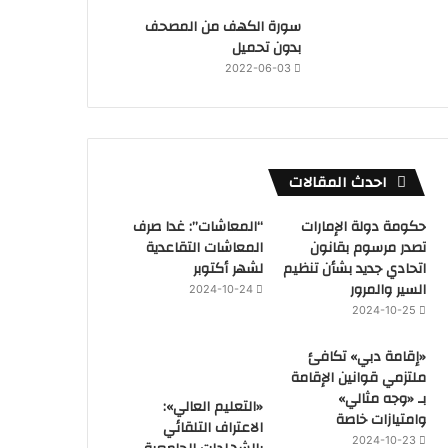
سورة الكهف من المصحف
بدون تحميل
2022-06-03
احدث المقالات
حكومة دولة الإمارات
“المعاشات”: غدا صرف
تصدر مرسوم بقانون
المعاشات التقاعدية
اتحادي جديد بشأن تنظيم
لشهر أكتوبر
السير والمرور
2024-10-24
2024-10-25
«إقامة دبي» تكافئ
ملتزمي قوانين الإقامة
بـ «وجه مثالي»
«التعليم العالي»:
وامتيازات خاصة
الاعتراف التلقائي
2024-10-23