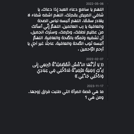
2022-05-06
اللهم يا سامع دعاء العبد إذا دعاك، يا
شافي المريض بقدرتك، اللهم اشفه شفاء لا
يغادر سقمًا، اللهم ألبسه لباس الصحة
والعافية يا رب العالمين، اللهمّ إنّي أسألك
من عظيم لطفك، وكرمك، وسترك الجميل،
أن تشفيه وتمدّه بالصّحة والعافية. اللهمّ
ألبسه ثوب الصّحة والعافية، عاجلًا غير آجلٍ يا
أرحم الرّاحمين ،
2022-02-07
(( يَا أَيَّتُهَا النَّفْسُ الْمُطْمَئِنَّةُ ارْجِعِي إِلَى
رَبِّكِ رَاضِيَةً مَرْضِيَّةً فَادْخُلِي فِي عِبَادِي
وَادْخُلِي جَنَّتِي ))
2023-11-17
ما هي قصة المرأة التي طلبت فراق زوجها..
ومن هي ؟