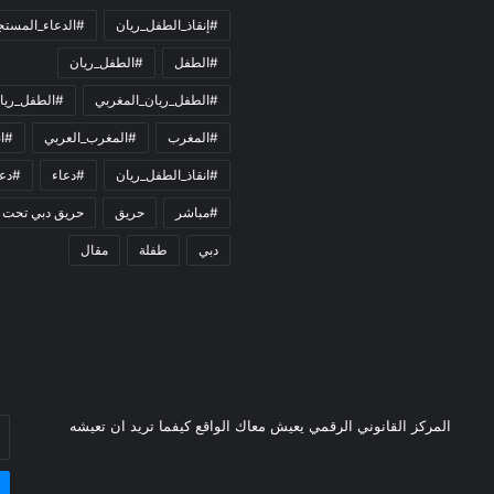
#إنقاذ_الطفل_ريان
#الدعاء_المست
#الطفل
#الطفل_ريان
#الطفل_ريان_المغربي
#الطفل_ريا
#المغرب
#المغرب_العربي
#ان
#انقاذ_الطفل_ريان
#دعاء
#دعو
#مباشر
حريق
حريق دبي تحت 
دبي
طفلة
مقال
أد
المركز القانوني الرقمي يعيش معاك الواقع كيفما تريد ان تعيشه
بر
ال