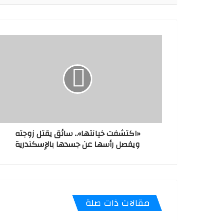
«اكتشفت خيانتها».. سائق يقتل زوجته
ويفصل رأسها عن جسدها بالإسكندرية
مقالات ذات صلة