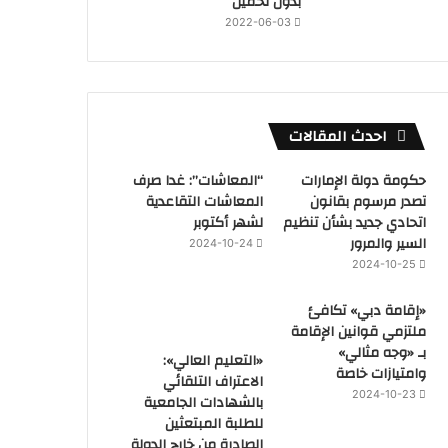
بدون تحميل
2022-06-03
احدث المقالات
حكومة دولة الإمارات
“المعاشات”: غدا صرف
تصدر مرسوم بقانون
المعاشات التقاعدية
اتحادي جديد بشأن تنظيم
لشهر أكتوبر
السير والمرور
2024-10-24
2024-10-25
«إقامة دبي» تكافئ
ملتزمي قوانين الإقامة
بـ «وجه مثالي»
«التعليم العالي»:
وامتيازات خاصة
الاعتراف التلقائي
2024-10-23
بالشهادات الجامعية
للطلبة المبتعثين
الصادرة من خارج الدولة