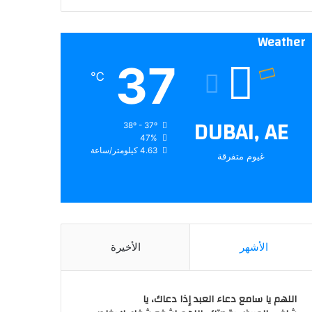
Weather
37
℃
DUBAI, AE
38º - 37º
47%
4.63 كيلومتر/ساعة
غيوم متفرقة
الأشهر
الأخيرة
اللهم يا سامع دعاء العبد إذا دعاك، يا