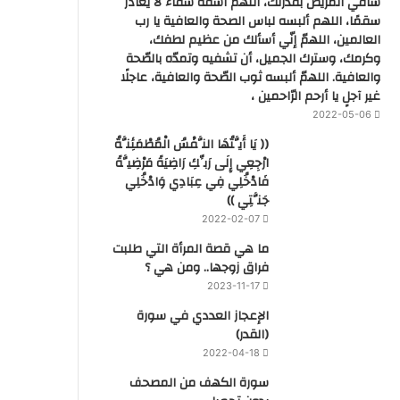
شافي المريض بقدرتك، اللهم اشفه شفاء لا يغادر
سقمًا، اللهم ألبسه لباس الصحة والعافية يا رب
العالمين، اللهمّ إنّي أسألك من عظيم لطفك،
وكرمك، وسترك الجميل، أن تشفيه وتمدّه بالصّحة
والعافية. اللهمّ ألبسه ثوب الصّحة والعافية، عاجلًا
غير آجلٍ يا أرحم الرّاحمين ،
2022-05-06
(( يَا أَيَّتُهَا النَّفْسُ الْمُطْمَئِنَّةُ
ارْجِعِي إِلَى رَبِّكِ رَاضِيَةً مَرْضِيَّةً
فَادْخُلِي فِي عِبَادِي وَادْخُلِي
جَنَّتِي ))
2022-02-07
ما هي قصة المرأة التي طلبت
فراق زوجها.. ومن هي ؟
2023-11-17
‏الإعجاز العددي في سورة
(القدر)
2022-04-18
سورة الكهف من المصحف