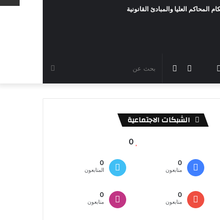
ام المحاكم العليا والمبادئ القانونية
رام
TikTok
سناب
مقال
الوضع
بحث
شات
عشوائي
المظلم
عن
الشبكات الاجتماعية
0
0
0
متابعون
المتابعون
0
0
متابعون
متابعون