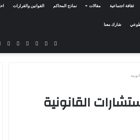
ثقافة اجتماعية
مقالات
نماذج المحاكم
القوانين والقرارات
احك
تطوعي
شارك معنا
فيسبوك
تويتر
يوتيوب
انستقرام
سناب
تيلق
تشات
نونية
تشارات القانونية