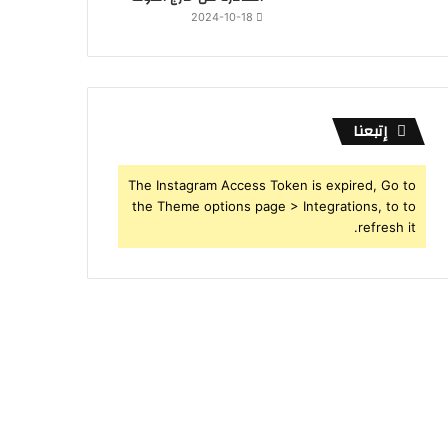
2024-10-18
إتبعنا
The Instagram Access Token is expired, Go to
the Theme options page > Integrations, to to
refresh it.