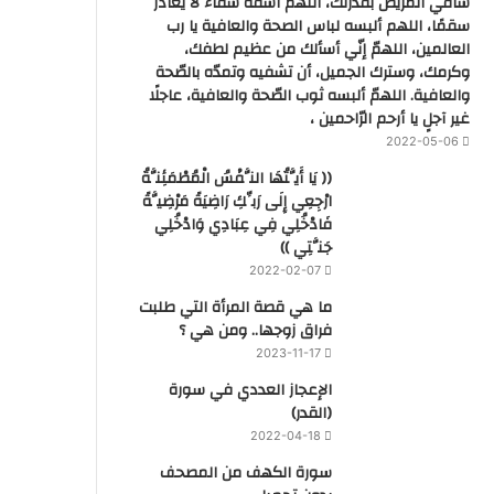
شافي المريض بقدرتك، اللهم اشفه شفاء لا يغادر
سقمًا، اللهم ألبسه لباس الصحة والعافية يا رب
العالمين، اللهمّ إنّي أسألك من عظيم لطفك،
وكرمك، وسترك الجميل، أن تشفيه وتمدّه بالصّحة
والعافية. اللهمّ ألبسه ثوب الصّحة والعافية، عاجلًا
غير آجلٍ يا أرحم الرّاحمين ،
2022-05-06
(( يَا أَيَّتُهَا النَّفْسُ الْمُطْمَئِنَّةُ
ارْجِعِي إِلَى رَبِّكِ رَاضِيَةً مَرْضِيَّةً
فَادْخُلِي فِي عِبَادِي وَادْخُلِي
جَنَّتِي ))
2022-02-07
ما هي قصة المرأة التي طلبت
فراق زوجها.. ومن هي ؟
2023-11-17
‏الإعجاز العددي في سورة
(القدر)
2022-04-18
سورة الكهف من المصحف