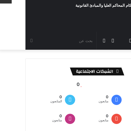
ام المحاكم العليا والمبادئ القانونية
رام
TikTok
سناب
مقال
الوضع
بحث
شات
عشوائي
المظلم
عن
الشبكات الاجتماعية
0
0
0
متابعون
المتابعون
0
0
متابعون
متابعون