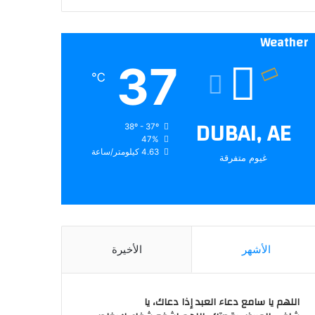
Weather
37
℃
DUBAI, AE
38º - 37º
47%
4.63 كيلومتر/ساعة
غيوم متفرقة
الأشهر
الأخيرة
اللهم يا سامع دعاء العبد إذا دعاك، يا