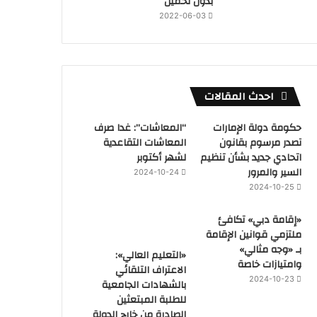
بدون تحميل
2022-06-03
احدث المقالات
حكومة دولة الإمارات
“المعاشات”: غدا صرف
تصدر مرسوم بقانون
المعاشات التقاعدية
اتحادي جديد بشأن تنظيم
لشهر أكتوبر
السير والمرور
2024-10-24
2024-10-25
«إقامة دبي» تكافئ
ملتزمي قوانين الإقامة
بـ «وجه مثالي»
«التعليم العالي»:
وامتيازات خاصة
الاعتراف التلقائي
2024-10-23
بالشهادات الجامعية
للطلبة المبتعثين
الصادرة من خارج الدولة