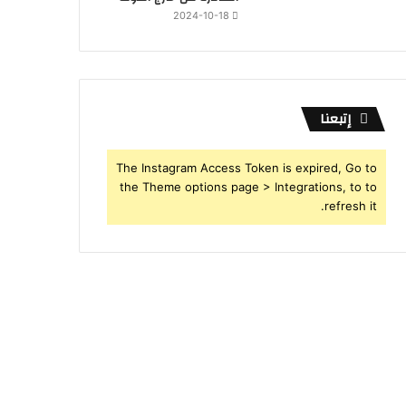
2024-10-18
إتبعنا
The Instagram Access Token is expired, Go to
the Theme options page > Integrations, to to
refresh it.