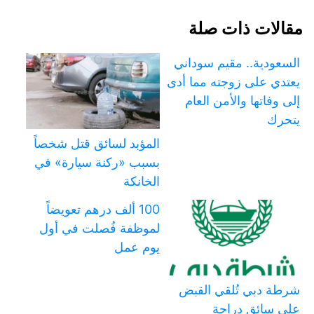
مقالات ذات صلة
السعودية.. مقيم سوداني
يعتدي على زوجته مما أدى
إلى وفاتها والأمن العام
يتحرك
المؤبد لسائق قتل شخصاً
بسبب «ركنة سيارة» في
الخانكة
100 ألف درهم تعويضاً
لموظفة فُصلت في أول
يوم عمل
شرطة دبي تُلقي القبض
على سائق دراجة