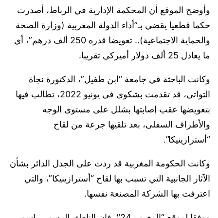
وأوضح الموقع أن المحكمة الإدارية في الرباط، أصدرت
حكما قطعيا يقضي بـ”أداء الدولة المغربية (وزارة الصحة
والحماية الاجتماعية).. تعويضا قدره 250 ألف درهم”، أي
ما يعادل 25 ألف دولار أميركي تقريبا.
وكانت الباحثة في جامعة “ابن طفيل”، الدكتورة نجاة
التواتي، قد تقدمت بشكوى في يونيو 2022، تطالب فيها
بتعويضها عقب إصابتها بشلل على مستوى الوجه
والأطراف السفلى، بعد تلقيها جرعة من لقاح
“أسترازينيكا”.
وكانت الحكومة المغربية قد ردت على الجدل الدائر بشأن
الآثار الجانبية التي تسبب بها لقاح “أسترازينيكا”، والتي
اعترفت بها الشركة المصنعة نفسها.
ووفقا لموقع “المغرب 24″، فإن الناطق الرسمي باسم