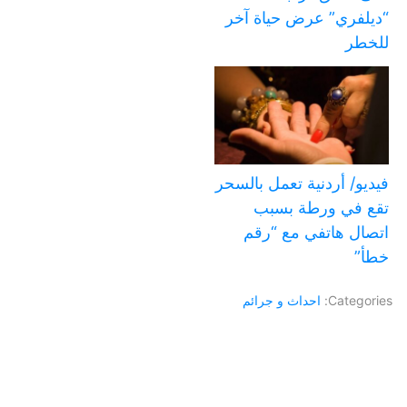
“ديلفري” عرض حياة آخر
للخطر
فيديو/ أردنية تعمل بالسحر
تقع في ورطة بسبب
اتصال هاتفي مع “رقم
خطأ”
Categories:
احداث و جرائم