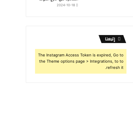
2024-10-18
إتبعنا
The Instagram Access Token is expired, Go to
the Theme options page > Integrations, to to
refresh it.