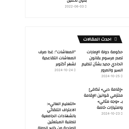
بدون تحميل
2022-06-03
احدث المقالات
حكومة دولة الإمارات
“المعاشات”: غدا صرف
تصدر مرسوم بقانون
المعاشات التقاعدية
اتحادي جديد بشأن تنظيم
لشهر أكتوبر
السير والمرور
2024-10-24
2024-10-25
«إقامة دبي» تكافئ
ملتزمي قوانين الإقامة
بـ «وجه مثالي»
«التعليم العالي»:
وامتيازات خاصة
الاعتراف التلقائي
2024-10-23
بالشهادات الجامعية
للطلبة المبتعثين
الصادرة من خارج الدولة