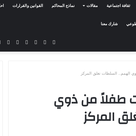
ثقافة اجتماعية
مقالات
نماذج المحاكم
القوانين والقرارات
احك
تطوعي
شارك معنا
فيسبوك
تويتر
يوتيوب
انستقرام
سناب
تيلق
تشات
وي الهمم.. السلطات تغلق المركز
 طفلاً من ذوي
لق المركز