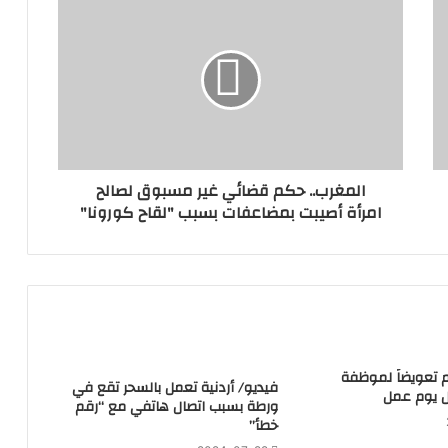
المغرب.. حكم قضائي غير مسبوق لصالح
امرأة أصيبت بمضاعفات بسبب "لقاح كورونا"
هم تعويضاً لموظفة
فيديو/ أردنية تعمل بالسحر تقع في
 يوم عمل
ورطة بسبب اتصال هاتفي مع “رقم
خطأ”