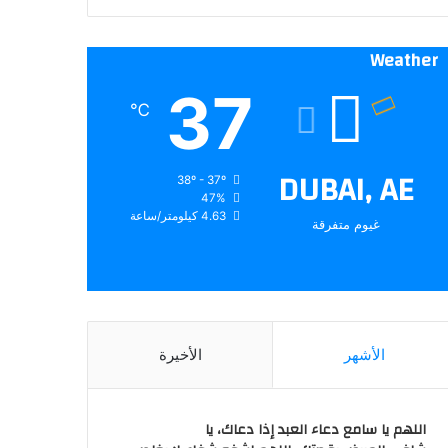
Weather
37
℃
DUBAI, AE
38º - 37º
47%
4.63 كيلومتر/ساعة
غيوم متفرقة
الأشهر
الأخيرة
اللهم يا سامع دعاء العبد إذا دعاك، يا