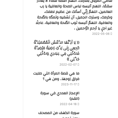
شافي المريض بقدرتك، اللهم اشفه شفاء لا يغادر
سقمًا، اللهم ألبسه لباس الصحة والعافية يا رب
العالمين، اللهمّ إنّي أسألك من عظيم لطفك،
وكرمك، وسترك الجميل، أن تشفيه وتمدّه بالصّحة
والعافية. اللهمّ ألبسه ثوب الصّحة والعافية، عاجلًا
غير آجلٍ يا أرحم الرّاحمين ،
2022-05-06
(( يَا أَيَّتُهَا النَّفْسُ الْمُطْمَئِنَّةُ
ارْجِعِي إِلَى رَبِّكِ رَاضِيَةً مَرْضِيَّةً
فَادْخُلِي فِي عِبَادِي وَادْخُلِي
جَنَّتِي ))
2022-02-07
ما هي قصة المرأة التي طلبت
فراق زوجها.. ومن هي ؟
2023-11-17
‏الإعجاز العددي في سورة
(القدر)
2022-04-18
سورة الكهف من المصحف