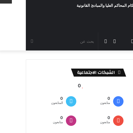
ام المحاكم العليا والمبادئ القانونية
رام
TikTok
سناب
مقال
الوضع
بحث
شات
عشوائي
المظلم
عن
الشبكات الاجتماعية
0
0
0
متابعون
المتابعون
0
0
متابعون
متابعون