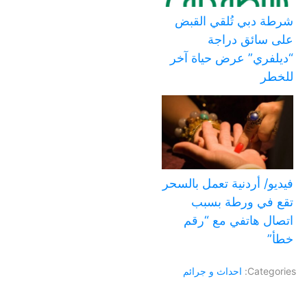
شرطة دبي تُلقي القبض
على سائق دراجة
“ديلفري” عرض حياة آخر
للخطر
فيديو/ أردنية تعمل بالسحر
تقع في ورطة بسبب
اتصال هاتفي مع “رقم
خطأ”
Categories:
احداث و جرائم