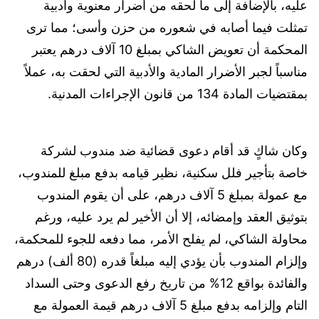
عليه، بالإضافة إلى ما لحقه من أضرار معنوية وأدبية
تمثلت فيما أصابه في شعوره من حزن وأسى؛ مما ترى
المحكمة أن تعويض الشاكي بمبلغ 10 آلاف درهم يعتبر
مناسباً لجبر الأضرار المادية والأدبية التي لحقت به، عملاً
بمقتضيات المادة 134 من قانون الإجراءات المدنية.
وكان شاكٍ قد أقام دعوى قضائية ضد مندوب لشركة
خاصة بتأجير فلل سكنية، نظير قيامه بدفع مبلغ للمندوب،
مع عمولة بمبلغ 5 آلاف درهم، على أن يقوم المندوب
بتوثيق العقد وإمضائه، إلا أن الأخير لم يرد عليه، ورغم
محاولة الشاكي، لم يفلح الأمر، مما دفعه للجوء للمحكمة،
وإلزام المندوب بأن يؤدي إليه مبلغاً قدره (80 ألف) درهم
والفائدة بواقع 12% من تاريخ رفع الدعوى وحتى السداد
التام وإلزامه بدفع مبلغ 5 آلاف درهم قيمة العمولة مع