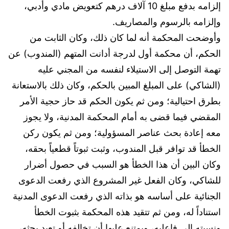
إلزامه بدفع مبلغ 10 آلاف درهم كتعويض مادي وأدبي،
وإلزامه بالرسوم والمصاريف.
وأوضحت المحكمة أنه لما كان ذلك، وكان الثابت من
الحكم، أن محكمة أول لدرجة أدانت المتهم (المندوب) عن
تهمة التوصل إلى الاستيلاء لنفسه من المجني عليه
(الشاكي) على المبلغ المبين بالحكم، وكان ذلك بالاستعانة
بطرق احتيالية؛ ومن ثم يكون الحكم قد حاز حجية الأمر
المقضي فيما قضى به أمام المحكمة المدنية، ولا يجوز
معه إعادة بحث عناصر المسؤولية؛ ومن ثم يكون ركن
الخطأ قد توافر قبل المندوب، وثبت ثبوتاً قطعياً بحقه،
وكان البين أن هذا الخطأ هو السبب في حصول أضرار
للشاكي، وكان الفعل غير المشروع الذي رفعت الدعوى
الجنائية على أساسه هو بذاته الذي رفعت الدعوى المدنية
استناداً له، ومن ثم تتقيد هذه المحكمة بثبوت الخطأ
ونسبته إلى فاعليه، ويمتنع عليها أن تخالفه أو تعيد بحثه،