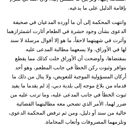
بإقامة الدليل على ما يدعيه.
وانتهت المحكمة إلى أن ما أورده المدعيان في صحيفة
الدعوى بشأن وجود حشرة في الطعام أثارت اشمئزازهما
وأثرت في شهيتهما لاحقاً، ما هو إلا أقوال مرسلة لا سند
لها في الأوراق، ولا يسعهما مطالبة المدعى عليه
بمقتضاها، وأوضحت أن الأوراق خلت كذلك مما يقطع
بتوافر وثبوت ركن الخطأ في جانب المطعم، وهو أحد
أركان المسؤولية الموجبة للتعويض، ولا ينال من ذلك ما
قدماه من بلاغ موجه إلى بلدية دبي، إذ لم يقدما ما يفيد
ثبوت الخطأ في جانب المدعى عليه، وما ترتب عليه من
ضرر لهما، الأمر الذي تضحي معه مطالبتهما القضائية
خالية من سند أو دليل، ومن ثم ترفض المحكمة الدعوى،
وتلزمهما المصروفات وأتعاب المحاماة.