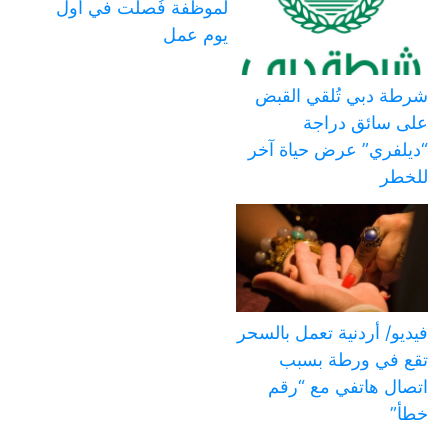
لموظفة فُصلت في أول
يوم عمل
شرطة دبي تُلقي القبض
على سائق دراجة
“ديلفري” عرض حياة آخر
للخطر
فيديو/ أردنية تعمل بالسحر
تقع في ورطة بسبب
اتصال هاتفي مع “رقم
خطأ”