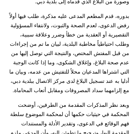
وصورة من البلاغ الذي قدماه إلى بلدية دبي.
بدوره، قدم المطعم المدعى عليه مذكرة، طلب فيها أولاً
رفض الدعوى، لعدم الصحة والثبوت، ولانتفاء المسؤولية
التقصيرية أو العقدية من خطأ وضرر وعلاقة سببية،
وطلب احتياطياً مخاطبة البلدية، لبيان ما تم من إجراءات
من قبل المفتش المختص، والنتيجة التي توصل إليها من
عدم صحة البلاغ، وإغلاق الشكوى، وما إذا كانت الوجبة
التي اشتراها المدعيان محلاً للتفتيش من عدمه، وبيان ما
أدليا به عند تسجيل البلاغ لدى مركز الاتصال ببلدية دبي،
مع إلزامهما سداد المصروفات ومقابل أتعاب المحاماة.
وبعد نظر المذكرات المقدمة من الطرفين، أوضحت
المحكمة في حيثيات حكمها أن لمحكمة الموضوع سلطة
فهم الوقائع في الدعوى، وتقدير الأدلة والمستندات
المقدمة إليها، وترجيح ما تطمئن إليه، وأن المدعي ملزم