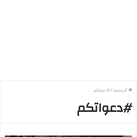
الرئيسية
/
#دعواتكم
#دعواتكم