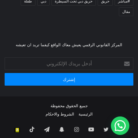
#مباشر
حريق
حريق دبي تحت السيطرة
دبي
طفلة
مقال
المركز القانوني الرقمي يعيش معاك الواقع كيفما تريد ان تعيشه
أدخل
بريدك
الإلكتروني
جميع الحقوق محفوظة
الرئيسية
الشروط والاحكام
فيسبوك
تويتر
يوتيوب
انستقرام
سناب
تيلقرام
TikTok
سناب