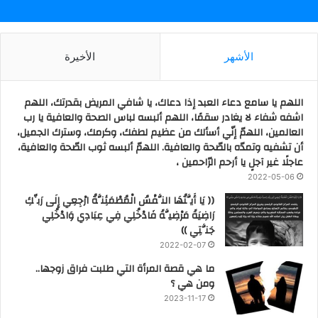
الأشهر
الأخيرة
اللهم يا سامع دعاء العبد إذا دعاك، يا شافي المريض بقدرتك، اللهم
اشفه شفاء لا يغادر سقمًا، اللهم ألبسه لباس الصحة والعافية يا رب
العالمين، اللهمّ إنّي أسألك من عظيم لطفك، وكرمك، وسترك الجميل،
أن تشفيه وتمدّه بالصّحة والعافية. اللهمّ ألبسه ثوب الصّحة والعافية،
عاجلًا غير آجلٍ يا أرحم الرّاحمين ،
2022-05-06
(( يَا أَيَّتُهَا النَّفْسُ الْمُطْمَئِنَّةُ ارْجِعِي إِلَى رَبِّكِ
رَاضِيَةً مَرْضِيَّةً فَادْخُلِي فِي عِبَادِي وَادْخُلِي
جَنَّتِي ))
2022-02-07
ما هي قصة المرأة التي طلبت فراق زوجها..
ومن هي ؟
2023-11-17