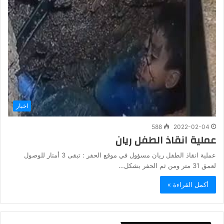
اخبار
588
2022-02-04
عملية انقاذ الطفل ريان
عملية انقاذ الطفل ريان مسؤول في موقع الحفر : تبقى 3 أمتار للوصول
لعمق 31 متر ومن ثم الحفر بشكل…
أكمل القراءة »