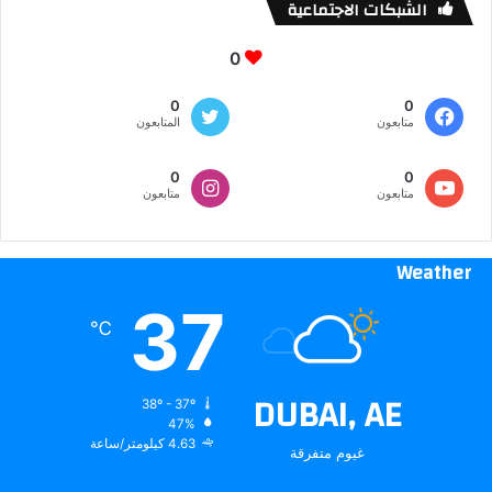
الشبكات الاجتماعية
0
0
0
متابعون
المتابعون
0
0
متابعون
متابعون
Weather
37
℃
DUBAI, AE
38º - 37º
47%
4.63 كيلومتر/ساعة
غيوم متفرقة