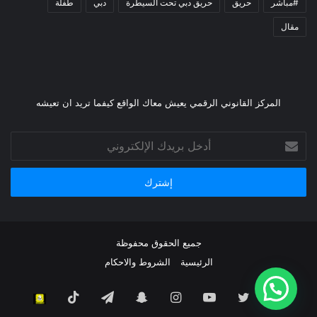
#مباشر
حريق
حريق دبي تحت السيطرة
دبي
طفلة
مقال
المركز القانوني الرقمي يعيش معاك الواقع كيفما تريد ان تعيشه
أدخل
بريدك
الإلكتروني
جميع الحقوق محفوظة
الرئيسية
الشروط والاحكام
فيسبوك
تويتر
يوتيوب
انستقرام
سناب
تيلقرام
TikTok
سناب