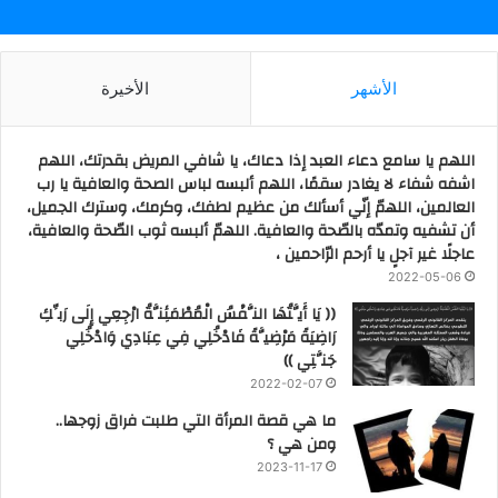
الأشهر
الأخيرة
اللهم يا سامع دعاء العبد إذا دعاك، يا شافي المريض بقدرتك، اللهم
اشفه شفاء لا يغادر سقمًا، اللهم ألبسه لباس الصحة والعافية يا رب
العالمين، اللهمّ إنّي أسألك من عظيم لطفك، وكرمك، وسترك الجميل،
أن تشفيه وتمدّه بالصّحة والعافية. اللهمّ ألبسه ثوب الصّحة والعافية،
عاجلًا غير آجلٍ يا أرحم الرّاحمين ،
2022-05-06
(( يَا أَيَّتُهَا النَّفْسُ الْمُطْمَئِنَّةُ ارْجِعِي إِلَى رَبِّكِ
رَاضِيَةً مَرْضِيَّةً فَادْخُلِي فِي عِبَادِي وَادْخُلِي
جَنَّتِي ))
2022-02-07
ما هي قصة المرأة التي طلبت فراق زوجها..
ومن هي ؟
2023-11-17