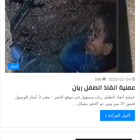
اخبار
588
2022-02-04
عملية انقاذ الطفل ريان
عملية انقاذ الطفل ريان مسؤول في موقع الحفر : تبقى 3 أمتار للوصول
لعمق 31 متر ومن ثم الحفر بشكل…
أكمل القراءة »