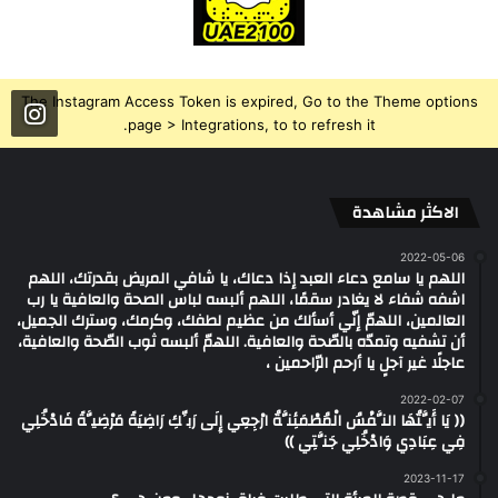
The Instagram Access Token is expired, Go to the Theme options
page > Integrations, to to refresh it.
الاكثر مشاهدة
2022-05-06
اللهم يا سامع دعاء العبد إذا دعاك، يا شافي المريض بقدرتك، اللهم
اشفه شفاء لا يغادر سقمًا، اللهم ألبسه لباس الصحة والعافية يا رب
العالمين، اللهمّ إنّي أسألك من عظيم لطفك، وكرمك، وسترك الجميل،
أن تشفيه وتمدّه بالصّحة والعافية. اللهمّ ألبسه ثوب الصّحة والعافية،
عاجلًا غير آجلٍ يا أرحم الرّاحمين ،
2022-02-07
(( يَا أَيَّتُهَا النَّفْسُ الْمُطْمَئِنَّةُ ارْجِعِي إِلَى رَبِّكِ رَاضِيَةً مَرْضِيَّةً فَادْخُلِي
فِي عِبَادِي وَادْخُلِي جَنَّتِي ))
2023-11-17