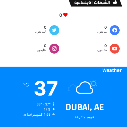
الشبكات الاجتماعية
0
0
0
متابعون
المتابعون
0
0
متابعون
متابعون
Weather
37
℃
DUBAI, AE
38º - 37º
47%
4.63 كيلومتر/ساعة
غيوم متفرقة