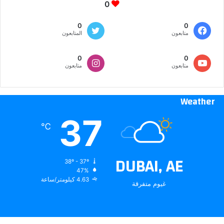
0
0
0
متابعون
المتابعون
0
0
متابعون
متابعون
Weather
37
℃
DUBAI, AE
38º - 37º
47%
4.63 كيلومتر/ساعة
غيوم متفرقة