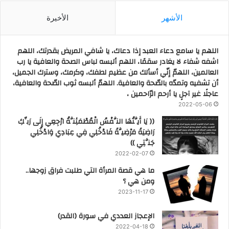
الأشهر
الأخيرة
اللهم يا سامع دعاء العبد إذا دعاك، يا شافي المريض بقدرتك، اللهم
اشفه شفاء لا يغادر سقمًا، اللهم ألبسه لباس الصحة والعافية يا رب
العالمين، اللهمّ إنّي أسألك من عظيم لطفك، وكرمك، وسترك الجميل،
أن تشفيه وتمدّه بالصّحة والعافية. اللهمّ ألبسه ثوب الصّحة والعافية،
عاجلًا غير آجلٍ يا أرحم الرّاحمين ،
2022-05-06
(( يَا أَيَّتُهَا النَّفْسُ الْمُطْمَئِنَّةُ ارْجِعِي إِلَى رَبِّكِ
رَاضِيَةً مَرْضِيَّةً فَادْخُلِي فِي عِبَادِي وَادْخُلِي
جَنَّتِي ))
2022-02-07
ما هي قصة المرأة التي طلبت فراق زوجها..
ومن هي ؟
2023-11-17
‏الإعجاز العددي في سورة (القدر)
2022-04-18