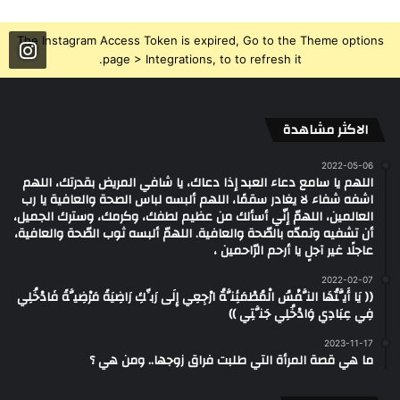
The Instagram Access Token is expired, Go to the Theme options
page > Integrations, to to refresh it.
الاكثر مشاهدة
2022-05-06
اللهم يا سامع دعاء العبد إذا دعاك، يا شافي المريض بقدرتك، اللهم
اشفه شفاء لا يغادر سقمًا، اللهم ألبسه لباس الصحة والعافية يا رب
العالمين، اللهمّ إنّي أسألك من عظيم لطفك، وكرمك، وسترك الجميل،
أن تشفيه وتمدّه بالصّحة والعافية. اللهمّ ألبسه ثوب الصّحة والعافية،
عاجلًا غير آجلٍ يا أرحم الرّاحمين ،
2022-02-07
(( يَا أَيَّتُهَا النَّفْسُ الْمُطْمَئِنَّةُ ارْجِعِي إِلَى رَبِّكِ رَاضِيَةً مَرْضِيَّةً فَادْخُلِي
فِي عِبَادِي وَادْخُلِي جَنَّتِي ))
2023-11-17
ما هي قصة المرأة التي طلبت فراق زوجها.. ومن هي ؟