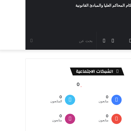
ام المحاكم العليا والمبادئ القانونية
رام
TikTok
سناب
مقال
الوضع
بحث
شات
عشوائي
المظلم
عن
الشبكات الاجتماعية
0
0
0
متابعون
المتابعون
0
0
متابعون
متابعون