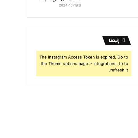
2024-10-18
إتبعنا
The Instagram Access Token is expired, Go to
the Theme options page > Integrations, to to
refresh it.