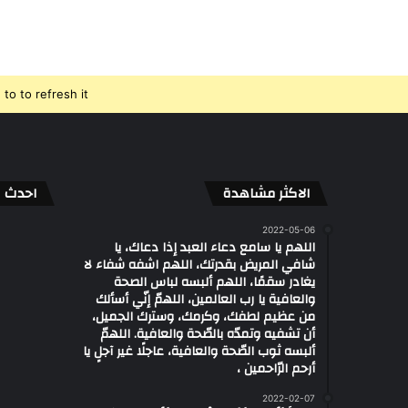
o to refresh it.
الاكثر مشاهدة
احدث ال
2022-05-06
اللهم يا سامع دعاء العبد إذا دعاك، يا
شافي المريض بقدرتك، اللهم اشفه شفاء لا
يغادر سقمًا، اللهم ألبسه لباس الصحة
والعافية يا رب العالمين، اللهمّ إنّي أسألك
من عظيم لطفك، وكرمك، وسترك الجميل،
أن تشفيه وتمدّه بالصّحة والعافية. اللهمّ
ألبسه ثوب الصّحة والعافية، عاجلًا غير آجلٍ يا
أرحم الرّاحمين ،
2022-02-07