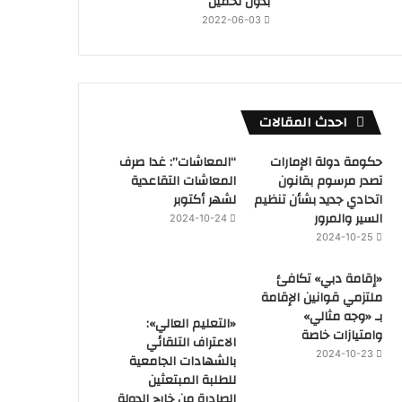
بدون تحميل
2022-06-03
احدث المقالات
حكومة دولة الإمارات
“المعاشات”: غدا صرف
تصدر مرسوم بقانون
المعاشات التقاعدية
اتحادي جديد بشأن تنظيم
لشهر أكتوبر
السير والمرور
2024-10-24
2024-10-25
«إقامة دبي» تكافئ
ملتزمي قوانين الإقامة
بـ «وجه مثالي»
«التعليم العالي»:
وامتيازات خاصة
الاعتراف التلقائي
2024-10-23
بالشهادات الجامعية
للطلبة المبتعثين
الصادرة من خارج الدولة