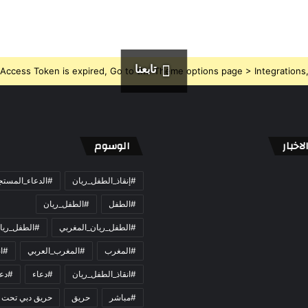
تابعنا
Access Token is expired, Go to the Theme options page > Integrations, t
اخبار
الوسوم
#إنقاذ_الطفل_ريان
#الدعاء_المست
#الطفل
#الطفل_ريان
#الطفل_ريان_المغربي
#الطفل_ريا
#المغرب
#المغرب_العربي
#ان
#انقاذ_الطفل_ريان
#دعاء
#دعو
#مباشر
حريق
حريق دبي تحت 