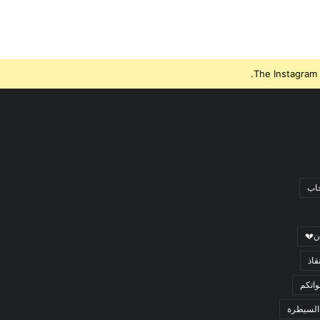
The Instagram 
جاب
ن💔
قاذ
اتكم
السيطرة