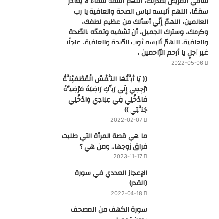
شافي المريض بقدرتك، اللهم اشفه شفاء لا يغادر
سقمًا، اللهم ألبسه لباس الصحة والعافية يا رب
العالمين، اللهمّ إنّي أسألك من عظيم لطفك،
وكرمك، وسترك الجميل، أن تشفيه وتمدّه بالصّحة
والعافية. اللهمّ ألبسه ثوب الصّحة والعافية، عاجلًا
غير آجلٍ يا أرحم الرّاحمين ،
2022-05-06
(( يَا أَيَّتُهَا النَّفْسُ الْمُطْمَئِنَّةُ
ارْجِعِي إِلَى رَبِّكِ رَاضِيَةً مَرْضِيَّةً
فَادْخُلِي فِي عِبَادِي وَادْخُلِي
جَنَّتِي ))
2022-02-07
ما هي قصة المرأة التي طلبت
فراق زوجها.. ومن هي ؟
2023-11-17
‏الإعجاز العددي في سورة
(القدر)
2022-04-18
سورة الكهف من المصحف