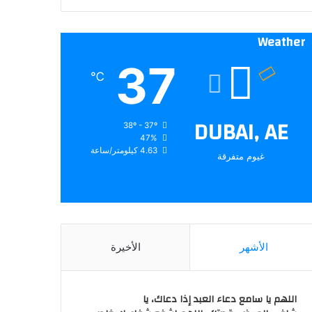
Weather
37
℃
DUBAI, AE
38º - 37º
47%
4.63 كيلومتر/ساعة
غيوم متفرقة
الأشهر
الأخيرة
اللهم يا سامع دعاء العبد إذا دعاك، يا