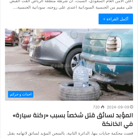
أعلن الأمن العام السعودي، السبت، أن شرطة منطقة الرياض ألقت القبض
على مقيم من الجنسية السودانية اعتدى على زوجته، سودانية الجنسية،…
أكمل القراءة »
احداث و جرائم
720
2024-09-09
المؤبد لسائق قتل شخصاً بسبب «ركنة سيارة»
في الخانكة
قضت محكمة جنايات بنها، الدائرة الثانية، بالسجن المؤبد لسائق لاتهامه بقتل