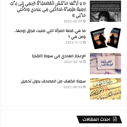
(( يَا أَيَّتُهَا النَّفْسُ الْمُطْمَئِنَّةُ ارْجِعِي إِلَى رَبِّكِ
رَاضِيَةً مَرْضِيَّةً فَادْخُلِي فِي عِبَادِي وَادْخُلِي
جَنَّتِي ))
2022-02-07
ما هي قصة المرأة التي طلبت فراق زوجها..
ومن هي ؟
2023-11-17
‏الإعجاز العددي في سورة (القدر)
2022-04-18
سورة الكهف من المصحف بدون تحميل
2022-06-03
احدث المقالات