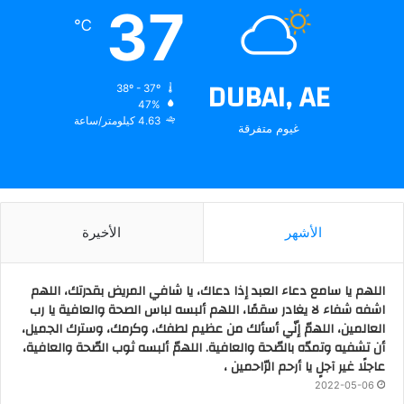
37
℃
DUBAI, AE
38º - 37º
47%
4.63 كيلومتر/ساعة
غيوم متفرقة
الأشهر
الأخيرة
اللهم يا سامع دعاء العبد إذا دعاك، يا شافي المريض بقدرتك، اللهم
اشفه شفاء لا يغادر سقمًا، اللهم ألبسه لباس الصحة والعافية يا رب
العالمين، اللهمّ إنّي أسألك من عظيم لطفك، وكرمك، وسترك الجميل،
أن تشفيه وتمدّه بالصّحة والعافية. اللهمّ ألبسه ثوب الصّحة والعافية،
عاجلًا غير آجلٍ يا أرحم الرّاحمين ،
2022-05-06