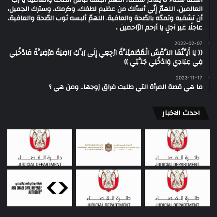
العالمين، اللهمّ إنّي أسألك من عظيم لطفك، وكرمك، وسترك الجميل،
أن تشفيه وتمدّه بالصّحة والعافية. اللهمّ ألبسه ثوب الصّحة والعافية،
عاجلًا غير آجلٍ يا أرحم الرّاحمين ،
2022-02-07
(( يَا أَيَّتُهَا النَّفْسُ الْمُطْمَئِنَّةُ ارْجِعِي إِلَى رَبِّكِ رَاضِيَةً مَرْضِيَّةً فَادْخُلِي
فِي عِبَادِي وَادْخُلِي جَنَّتِي ))
2023-11-17
ما هي قصة المرأة التي طلبت فراق زوجها.. ومن هي ؟
احدث الاخبار