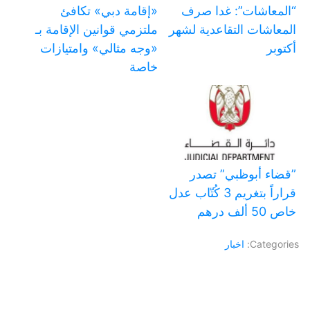
“المعاشات”: غدا صرف
«إقامة دبي» تكافئ
المعاشات التقاعدية لشهر
ملتزمي قوانين الإقامة بـ
أكتوبر
«وجه مثالي» وامتيازات
خاصة
‏”قضاء أبوظبي” تصدر
قراراً بتغريم 3 كُتّاب عدل
خاص 50 ألف درهم
Categories:
اخبار