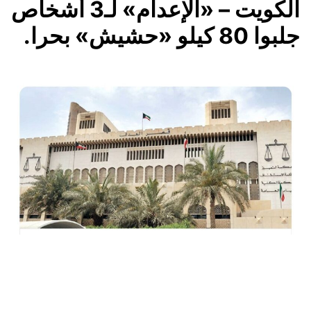
الكويت – «الإعدام» لـ3 أشخاص
جلبوا 80 كيلو «حشيش» بحرا.