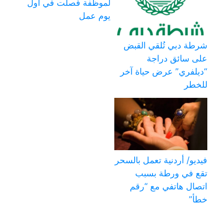
لموظفة فُصلت في أول
يوم عمل
شرطة دبي تُلقي القبض
على سائق دراجة
“ديلفري” عرض حياة آخر
للخطر
فيديو/ أردنية تعمل بالسحر
تقع في ورطة بسبب
اتصال هاتفي مع “رقم
خطأ”